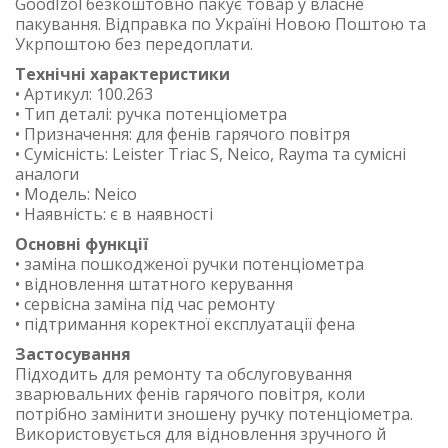
GoodIzol безкоштовно пакує товар у власне
пакування. Відправка по Україні Новою Поштою та
Укрпоштою без передоплати.
Технічні характеристики
• Артикул: 100.263
• Тип деталі: ручка потенціометра
• Призначення: для фенів гарячого повітря
• Сумісність: Leister Triac S, Neico, Rayma та сумісні
аналоги
• Модель: Neico
• Наявність: є в наявності
Основні функції
• заміна пошкодженої ручки потенціометра
• відновлення штатного керування
• сервісна заміна під час ремонту
• підтримання коректної експлуатації фена
Застосування
Підходить для ремонту та обслуговування
зварювальних фенів гарячого повітря, коли
потрібно замінити зношену ручку потенціометра.
Використовується для відновлення зручного й