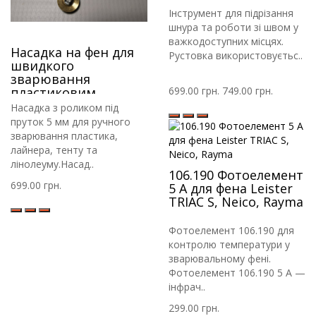
Інструмент для підрізання
шнура та роботи зі швом у
важкодоступних місцях.
Насадка на фен для
Рустовка використовуєтьс..
швидкого
зварювання
пластиковим
699.00 грн.
749.00 грн.
прутком із роликом.
Насадка з роликом під
пруток 5 мм для ручного
зварювання пластика,
лайнера, тенту та
лінолеуму.Насад..
106.190 Фотоелемент
699.00 грн.
5 A для фена Leister
TRIAC S, Neico, Rayma
Фотоелемент 106.190 для
контролю температури у
зварювальному фені.
Фотоелемент 106.190 5 A —
інфрач..
299.00 грн.