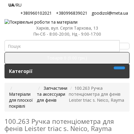
UA
/RU
+380960102021
+380996839021
goodizol@meta.ua
Харків, вул. Сергія Тархова, 13
Пн-Сб - 8:00-20:00, Нд - 9:00-17:00
Товарів 0 (0.00 грн.)
Категорії
Запчастини
100.263 Ручка
Матеріали
та аксессуари
потенціометра для фенів
для плоскої
для фенів
Leister triac s. Neico, Rayma
покрівлі
100.263 Ручка потенціометра для
фенів Leister triac s. Neico, Rayma