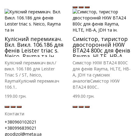
Кулісний перемикач.
Симістор, тиристор
Вкл. Викл. 106.186 для
двосторонній HXW
фенів Leister triac s.
BTA24 800c для фенів
Neico, Rayma та ін
Rayma, HLTE, HB-A,
JDH та ін.
Кулісний перемикач вкл./
Симістор HXW BTA24 800C
викл. 106.186 для Leister
для фенів Rayma, HLTE, HB-
Triac S / ST, Neico,
A, JDH та сумісних
RaymaКулісний перемикач
аналогівСимістор HXW
106.1..
BTA24 800C..
199.00 грн.
499.00 грн.
Контакти
+380960102021
+380996839021
goodizol@meta.ua