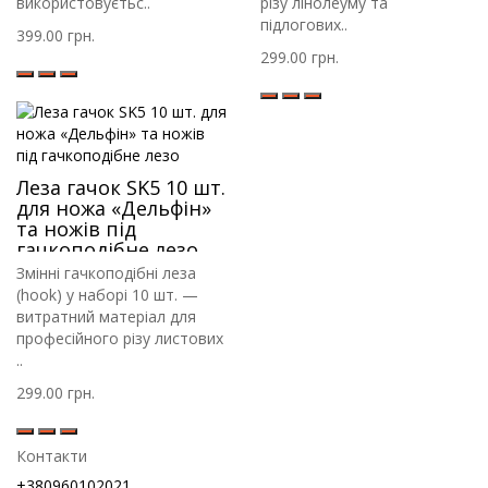
використовуєтьс..
різу лінолеуму та
підлогових..
399.00 грн.
299.00 грн.
Леза гачок SK5 10 шт.
для ножа «Дельфін»
та ножів під
гачкоподібне лезо
Змінні гачкоподібні леза
(hook) у наборі 10 шт. —
витратний матеріал для
професійного різу листових
..
299.00 грн.
Контакти
+380960102021