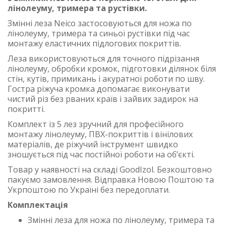
лінолеуму, тримера та рустівки.
Змінні леза Neico застосовуються для ножа по
лінолеуму, тримера та синьої рустівки під час
монтажу еластичних підлогових покриттів.
Леза використовуються для точного підрізання
лінолеуму, обробки кромок, підготовки ділянок біля
стін, кутів, примикань і акуратної роботи по шву.
Гостра ріжуча кромка допомагає виконувати
чистий різ без рваних країв і зайвих задирок на
покритті.
Комплект із 5 лез зручний для професійного
монтажу лінолеуму, ПВХ-покриттів і вінілових
матеріалів, де ріжучий інструмент швидко
зношується під час постійної роботи на об’єкті.
Товар у наявності на складі GoodIzol. Безкоштовно
пакуємо замовлення. Відправка Новою Поштою та
Укрпоштою по Україні без передоплати.
Комплектація
Змінні леза для ножа по лінолеуму, тримера та