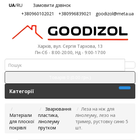
UA
/RU
Замовити дзвінок
+380960102021
+380996839021
goodizol@meta.ua
Харків, вул. Сергія Тархова, 13
Пн-Сб - 8:00-20:00, Нд - 9:00-17:00
Товарів 0 (0.00 грн.)
Категорії
Зварювання
Леза на ніж для
Матеріали
пластика,
лінолеуму, лезо на
для плоскої
лінолеуму
тример, рустовку синю 5
покрівлі
прутком
шт.