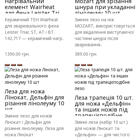
Нагрівальний
Mozart для зрізання
елемент Wairheat
шнура при укладанні
для фена Leister Triac
лінолеуму 10 шт
ST, AT, BT 230V
Керамічний ТЕН Wairheat
Змінне лезо на ніж
1550W
для зварювального фена
MOZART, використовується
Leister Triac ST, AT і BT.
для видалення виступаючої
142.717 — керамічний нагр..
частини шнура після
зварювання..
1390.00 грн.
389.00 грн.
Леза для ножа
Лінокат, Дельфін для
Леза трапеція 10 шт.
різання лінолеуму 10
для ножа «Дельфін»
шт
та інших ножів під
трапецієподібне
Змінне лезо для ножів
лезо
Лінокат і Дельфін для
Змінні леза (набір 10 шт.)
різання лінолеуму. Леза для
для ножів Лінокат та
ножа Лінокат
«Дельфін» — для чистого