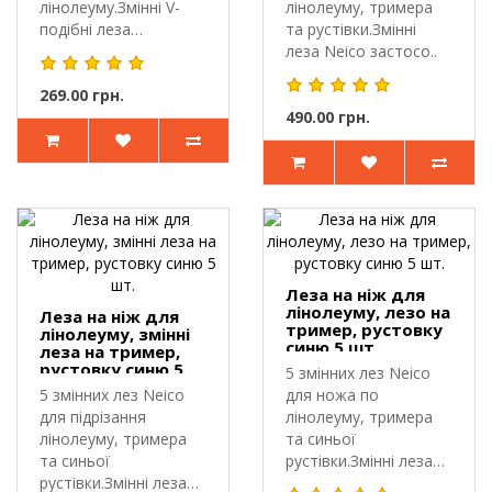
лінолеуму.Змінні V-
лінолеуму, тримера
подібні леза
та рустівки.Змінні
використовують..
леза Neico застосо..
269.00 грн.
490.00 грн.
Леза на ніж для
лінолеуму, лезо на
Леза на ніж для
тример, рустовку
лінолеуму, змінні
синю 5 шт.
леза на тример,
рустовку синю 5
5 змінних лез Neico
шт.
5 змінних лез Neico
для ножа по
для підрізання
лінолеуму, тримера
лінолеуму, тримера
та синьої
та синьої
рустівки.Змінні леза
рустівки.Змінні леза
Neico застосовують..