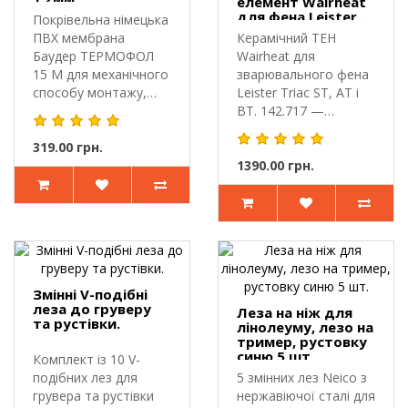
елемент Wairheat
для фена Leister
Покрівельна німецька
Triac ST, AT, BT
ПВХ мембрана
Керамічний ТЕН
230V 1550W
Баудер ТЕРМОФОЛ
Wairheat для
15 М для механічного
зварювального фена
способу монтажу,
Leister Triac ST, AT і
товщиною 1.5..
BT. 142.717 —
керамічний нагр..
319.00 грн.
1390.00 грн.
Змінні V-подібні
леза до груверу
Леза на ніж для
та рустівки.
лінолеуму, лезо на
тример, рустовку
синю 5 шт.
Комплект із 10 V-
подібних лез для
5 змінних лез Neico з
грувера та рустівки
нержавіючої сталі для