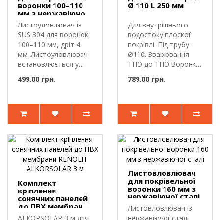
воронки 100–110
Ø 110 L 250 мм
мм з нержавіючої
сталі
Листоуловлювач із
Для внутрішнього
SUS 304 для воронок
водостоку плоскої
100–110 мм, дріт 4
покрівлі. Під трубу
мм. Листоуловлювач
Ø110. Зварювання
встановлюється у
ТПО до ТПО.Воронка
покрів..
дренажна ..
499.00 грн.
789.00 грн.
Листовловлювач
для покрівельної
Комплект
воронки 160 мм з
кріплення
нержавіючої сталі
сонячних панелей
до ПВХ мембрани
Листовловлювач із
RENOLIT
ALKORSOLAR 3 м для
нержавіючої сталі