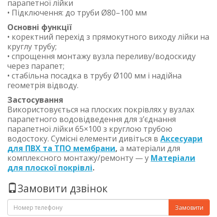
парапетної лійки
• Підключення: до труби Ø80–100 мм
Основні функції
• коректний перехід з прямокутного виходу лійки на
круглу трубу;
• спрощення монтажу вузла переливу/водоскиду
через парапет;
• стабільна посадка в трубу Ø100 мм і надійна
геометрія відводу.
Застосування
Використовується на плоских покрівлях у вузлах
парапетного водовідведення для з’єднання
парапетної лійки 65×100 з круглою трубою
водостоку. Сумісні елементи дивіться в
Аксесуари
для ПВХ та ТПО мембрани
,
а матеріали для
комплексного монтажу/ремонту — у
Матеріали
для плоскої покрівлі
.
Замовити дзвінок
Замовити