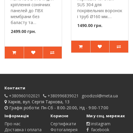
ALKORSOLAR 3 м
кріплення сонячних
SUS 304 для
панелей до ПВХ
покрівельних воронок
мембрани без
і труб Ø160 мм.
баласту та
Листовловлювач..
1490.00 грн.
без пробиття ..
2499.00 грн.
Контакти
+380960102021
+380996839021
goodizol@meta.ua
Харків, вул. Сергія Тархова, 13
Графік роботи: Пн-Сб - 8:00-20:00, Нд - 9:00-17:00
Інформація
Корисне
Ми у соц. мережах
Про нас
Сертифікати
instagram
Доставка і оплата
Фотогалерея
facebook