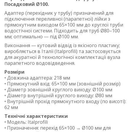
Посадковий Ø100.
Адаптер (перехідник у трубу) призначений для
підключення переливної (парапетної) лійки з
прямокутним виходом 65×100 мм до круглої труби
водостічної системи. Підходить для труб Ø80–100
мм; оптимально — під Ø100 мм.
Виконання — кутовий відвід із якісного пластику;
виробляється в Італії (Italprofili) та застосовується
для акуратної й технологічної комплектації вузла
парапетного водовідведення.
Розміри
• Довжина адаптера: 218 мм
• Прямокутний вхід: 65×100 мм (зовнішній розмір)
• Діаметр зовнішній круглого виходу: Ø100 мм
• Діаметр внутрішній круглого виходу: Ø80 мм
• Внутрішній прохід прямокутного входу (по висоті):
62 мм
Технічні характеристики
• Модель: Italprofili
• Призначення: перехід 65×100 → Ø100 мм для