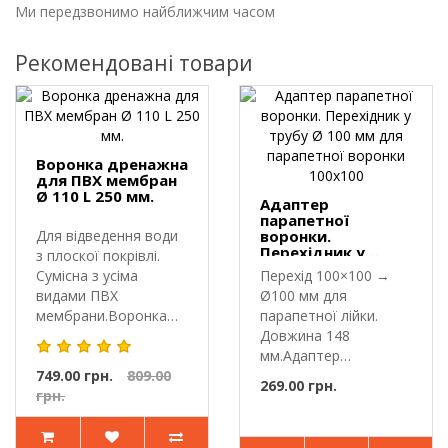
Ми передзвонимо найближчим часом
Рекомендовані товари
Воронка дренажна
для ПВХ мембран
Ø 110 L 250 мм.
Адаптер
парапетної
Для відведення води
воронки.
Перехідник у
з плоскої покрівлі.
трубу Ø 100 мм
Сумісна з усіма
Перехід 100×100 →
для парапетної
видами ПВХ
Ø100 мм для
воронки 100х100
мембрани.Воронка
парапетної лійки.
дренажна для ПВХ..
Довжина 148
мм.Адаптер
749.00 грн.
809.00
(перехідник) —
269.00 грн.
грн.
кутовий відвід..