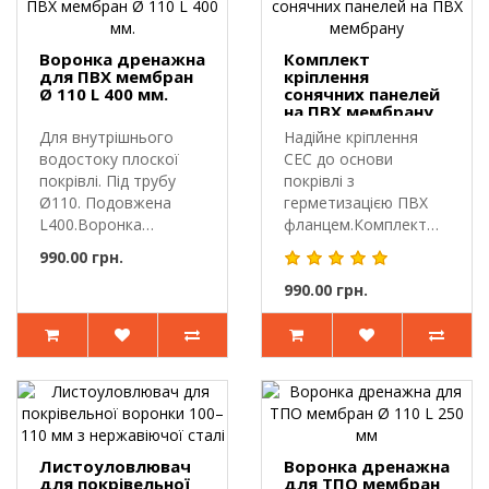
Воронка дренажна
Комплект
для ПВХ мембран
кріплення
Ø 110 L 400 мм.
сонячних панелей
на ПВХ мембрану
Для внутрішнього
Надійне кріплення
водостоку плоскої
СЕС до основи
покрівлі. Під трубу
покрівлі з
Ø110. Подовжена
герметизацією ПВХ
L400.Воронка
фланцем.Комплект
дренажна для ПВХ..
застосовується для
990.00 грн.
крі..
990.00 грн.
Листоуловлювач
Воронка дренажна
для покрівельної
для ТПО мембран