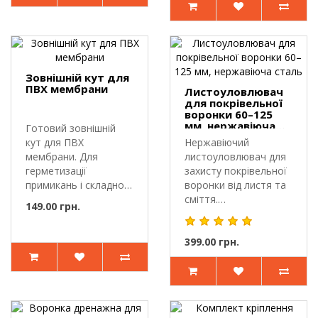
Зовнішній кут для
ПВХ мембрани
Листоуловлювач
для покрівельної
воронки 60–125
мм, нержавіюча
Готовий зовнішній
сталь
кут для ПВХ
Нержавіючий
мембрани. Для
листоуловлювач для
герметизації
захисту покрівельної
примикань і складної
воронки від листя та
геометрії.Зовнішній
сміття.
149.00 грн.
ку..
Листоуловлювач вст..
399.00 грн.