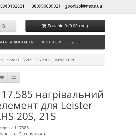
80960102021
+380996839021
goodizol@meta.ua
Товарів 0 (0.00 грн.)
АТА ТА ДОСТАВКА
КОНТАКТИ
БЛОГ
 Leister LHS 20S, 21S 230V 1000W 3-PIN
117.585 нагрівальний
елемент для Leister
LHS 20S, 21S
одель: 117585
явність: Є в наявності