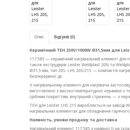
Опис
Відгуків (0)
Керамічний ТЕН 230V/1000W Ø31,5мм для Leister
117.585 — керамічний нагрівальний елемент для пр
також екструдерів Leister Weldplast 200i та Weldpl
Ø31,5 мм, тип 20S. LHS 20S/21S — компактні нагрі
безперервної дії.
У нагрівальному елементі для нагрівача застосов
виготовлено з високотемпературної кераміки з тер
срібним покриттям, внутрішній стрижень — з нерж
ТЕН для Leister LHS 21S виробляється на заводі Wa
нагрівальних елементах для обладнання гарячого 
Наявність, умови продажу та доставка
Нагрівальний елемент 117.585 у наявності на скла