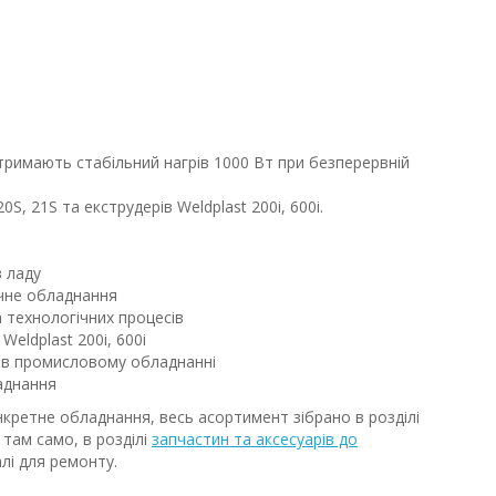
тримають стабільний нагрів 1000 Вт при безперервній
S, 21S та екструдерів Weldplast 200i, 600i.
з ладу
ічне обладнання
а технологічних процесів
Weldplast 200i, 600i
 в промисловому обладнанні
аднання
нкретне обладнання, весь асортимент зібрано в розділі
; там само, в розділі
запчастин та аксесуарів до
алі для ремонту.