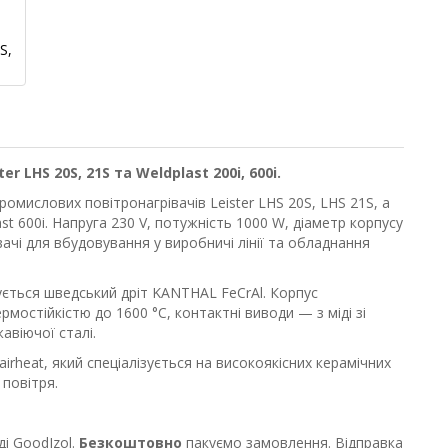
 LHS 20S, 21S та Weldplast 200i, 600i.
омислових повітронагрівачів Leister LHS 20S, LHS 21S, а
ast 600i. Напруга 230 V, потужність 1000 W, діаметр корпусу
вачі для вбудовування у виробничі лінії та обладнання
ується шведський дріт KANTHAL FeCrAl. Корпус
мостійкістю до 1600 °C, контактні виводи — з міді зі
авіючої сталі.
irheat, який спеціалізується на високоякісних керамічних
повітря.
ді GoodIzol.
Безкоштовно
пакуємо замовлення. Відправка