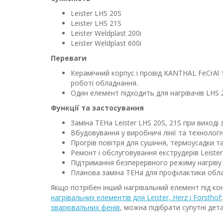
Leister LHS 20S
Leister LHS 21S
Leister Weldplast 200i
Leister Weldplast 600i
Переваги
Керамічний корпус і провід KANTHAL FeCrAl 
роботі обладнання.
Один елемент підходить для нагрівачів LHS 20
Функції та застосування
Заміна ТЕНа Leister LHS 20S, 21S при виході 
Вбудовування у виробничі лінії та технолог
Прогрів повітря для сушіння, термоусадки т
Ремонт і обслуговування екструдерів Leister 
Підтримання безперервного режиму нагріву
Планова заміна ТЕНа для профілактики обл
Якщо потрібен інший нагрівальний елемент під ко
нагрівальних елементів для Leister, Herz і Forsthof
зварювальних фенів
, можна підібрати супутні дет