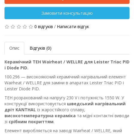
Замовити консультацію
0 відгуків
/
Написати відгук
Опис
Відгуків (0)
Керамічний ТЕН Wairheat / WELLRE для Leister Triac PID
і Diode PID.
100.296 — високоякісний керамічний нагрівальний елемент
Wairheat / WELLRE для заміни в апаратах Leister Triac PID і
Leister Diode PID.
ТЕН розрахований на напругу 230 V і потужність 1550 W. У
конструкції використовується
шведський нагрівальний
дріт KANTHAL
із жаростійкого сплаву,
високотемпературна кераміка
та мідні контактні виводи
зі
срібним покриттям
.
Елемент виробляється на заводі Wairheat / WELLRE, який