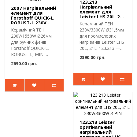
123.213
Нагрівальний
2007 Нагрівальний
елемент для
елемент для
Leister LHS 20L, 21L
Forsthoff QUICK-L,
230V 3300W 3-PIN
ROBUST-L 230V
Керамічний ТЕН
1550W
Керамічний ТЕН
230V/3300W Ø31,5мм
230V/1550W Ø26мм
для промислових
для ручних фенів
нагрівачів Leister LHS
Forsthoff QUICK-L,
20L, 21L. 123.213 —
ROBUST-L, MINI
керамі..
2390.00 грн.
Electronic. Кера..
2690.00 грн.
123.213 Leister
оригінальний
нагрівальний
елемент для LHS