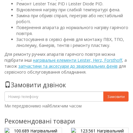
Ремонт Leister Triac PID і Leister Diode PID.
Відновлення нагріву при слабкій температурі фена.
Заміна при обриві спіралі, перегріві або нестабільній
роботі.
Повернення апарата до нормального нагріву гарячого
повітря.
Застосування в сервісі фенів для монтажу ПВХ, ТПО,
лінолеуму, банерів, тентів і ремонту пластику.
Для ремонту ручних апаратів гарячого повітря можна
підібрати інші
нагрівальні елементи Leister, Herz, Forsthoff
, а
також
запчастини та аксесуари до зварювальних фенів
для
сервісного обслуговування обладнання.
Замовити дзвінок
Замовити
Ми передзвонимо найближчим часом
Рекомендовані товари