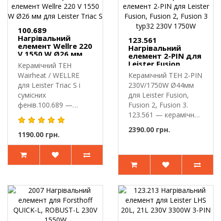
100.689
Нагрівальний
123.561
елемент Wellre 220
Нагрівальний
V 1550 W Ø26 мм
елемент 2-PIN для
для Leister Triac S
Leister Fusion,
Керамічний ТЕН
Fusion 2, Fusion 3
Wairheat / WELLRE
Керамічний ТЕН 2-PIN
typ32 230V 1750W
для Leister Triac S і
230V/1750W Ø44мм
сумісних
для Leister Fusion,
фенів.100.689 —
Fusion 2, Fusion 3.
керамічний нагріваль..
123.561 — керамічний
..
2390.00 грн.
1190.00 грн.