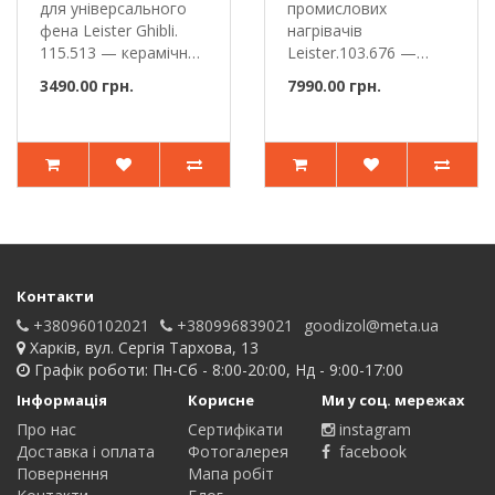
для універсального
промислових
фена Leister Ghibli.
нагрівачів
115.513 — керамічний
Leister.103.676 —
нагр..
високоякісний керамі..
3490.00 грн.
7990.00 грн.
Контакти
+380960102021
+380996839021
goodizol@meta.ua
Харків, вул. Сергія Тархова, 13
Графік роботи: Пн-Сб - 8:00-20:00, Нд - 9:00-17:00
Інформація
Корисне
Ми у соц. мережах
Про нас
Сертифікати
instagram
Доставка і оплата
Фотогалерея
facebook
Повернення
Мапа робіт