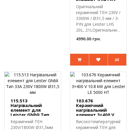
20L, 21L
Оригінальний
230V/3300W 3-PIN
керамічний ТЕН 230V /
3300W / Ø31,5 мм / 3-
PIN для Leister LHS
20L, 21LОригінальний
шве..
4990.00 грн.
115.513
103.676
Нагрівальний
Керамічний
елемент для
нагрівальний
Leister Ghibli Тип
елемент 3×400 V
33A 230V 1800W
10.8 kW для Leister
Керамічний ТЕН
Високотемпературний
Ø31,5 мм
LE 5000 HT
230V/1800W Ø31,5мм
керамічний ТЕН для