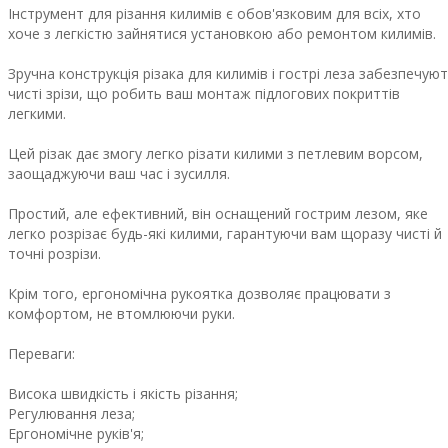
Інструмент для різання килимів є обов'язковим для всіх, хто
хоче з легкістю зайнятися установкою або ремонтом килимів.
Зручна конструкція різака для килимів і гострі леза забезпечую
чисті зрізи, що робить ваш монтаж підлогових покриттів
легкими.
Цей різак дає змогу легко різати килими з петлевим ворсом,
заощаджуючи ваш час і зусилля.
Простий, але ефективний, він оснащений гострим лезом, яке
легко розрізає будь-які килими, гарантуючи вам щоразу чисті й
точні розрізи.
Крім того, ергономічна рукоятка дозволяє працювати з
комфортом, не втомлюючи руки.
Переваги:
Висока швидкість і якість різання;
Регулювання леза;
Ергономічне руків'я;