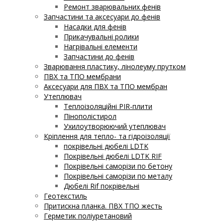
Ремонт зварювальних фенів
Запчастини та аксесуари до фенів
Насадки для фенів
Прикачувальні ролики
Нагрівальні елементи
Запчастини до фенів
Зварювання пластику, лінолеуму прутком
ПВХ та ТПО мембрани
Аксесуари для ПВХ та ТПО мембран
Утеплювач
Теплоізоляційні PIR-плити
Пінополістирол
Ухилоутворюючий утеплювач
Кріплення для тепло- та гідроізоляції
покрівельні дюбелі LDTK
Покрівельні дюбелі LDTK RIF
Покрівельні саморізи по бетону
Покрівельні саморізи по металу
Дюбелі Rif покрівельні
Геотекстиль
Притискна планка. ПВХ ТПО жесть
Герметик поліуретановий