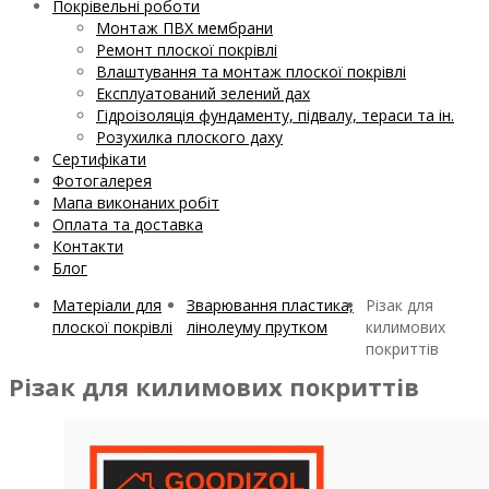
Покрівельні роботи
Монтаж ПВХ мембрани
Ремонт плоскої покрівлі
Влаштування та монтаж плоскої покрівлі
Експлуатований зелений дах
Гідроізоляція фундаменту, підвалу, тераси та ін.
Розухилка плоского даху
Сертифікати
Фотогалерея
Мапа виконаних робіт
Оплата та доставка
Контакти
Блог
Матеріали для
Зварювання пластика,
Різак для
плоскої покрівлі
лінолеуму прутком
килимових
покриттів
Різак для килимових покриттів