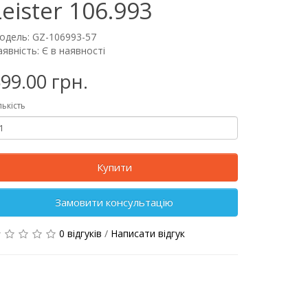
Leister 106.993
одель: GZ-106993-57
явність: Є в наявності
99.00 грн.
лькість
Купити
Замовити консультацію
0 відгуків
/
Написати відгук