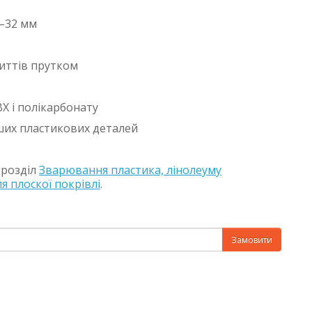
5–32 мм
иттів прутком
ВХ і полікарбонату
нших пластикових деталей
 розділ
Зварювання пластика, лінолеуму
я плоскої покрівлі
.
Замовити