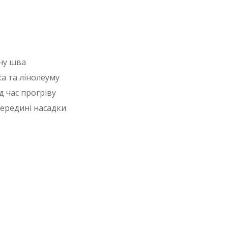
ну шва
а та лінолеуму
д час прогріву
ередині насадки