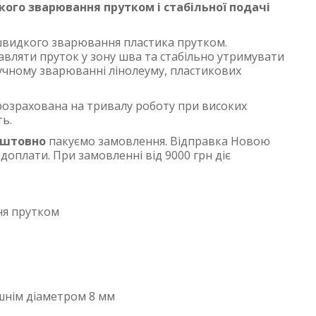
ого зварювання прутком і стабільної подачі
швидкого зварювання пластика прутком.
вляти пруток у зону шва та стабільно утримувати
ручному зварюванні лінолеуму, пластикових
 розрахована на тривалу роботу при високих
ть.
оштовно
пакуємо замовлення. Відправка Новою
оплати. При замовленні від 9000 грн діє
ня прутком
ішнім діаметром 8 мм