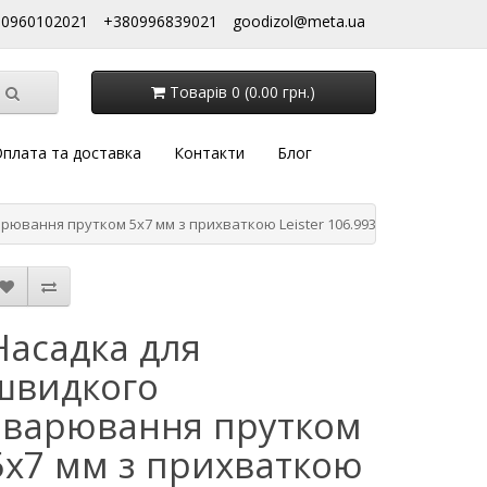
80960102021
+380996839021
goodizol@meta.ua
Товарів 0 (0.00 грн.)
плата та доставка
Контакти
Блог
рювання прутком 5х7 мм з прихваткою Leister 106.993
Насадка для
швидкого
зварювання прутком
5х7 мм з прихваткою