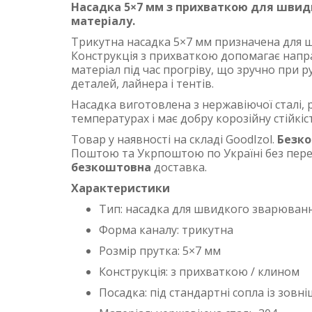
Насадка 5×7 мм з прихваткою для швидк
матеріалу.
Трикутна насадка 5×7 мм призначена для 
Конструкція з прихваткою допомагає напра
матеріал під час прогріву, що зручно при 
деталей, лайнера і тентів.
Насадка виготовлена з нержавіючої сталі,
температурах і має добру корозійну стійкіс
Товар у наявності на складі GoodIzol.
Безк
Поштою та Укрпоштою по Україні без перед
безкоштовна
доставка.
Характеристики
Тип: насадка для швидкого зварюван
Форма каналу: трикутна
Розмір прутка: 5×7 мм
Конструкція: з прихваткою / клином
Посадка: під стандартні сопла із зовн