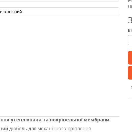
М
На
3
К
ення утеплювача та покрівельної мембрани.
ний дюбель для механічного кріплення