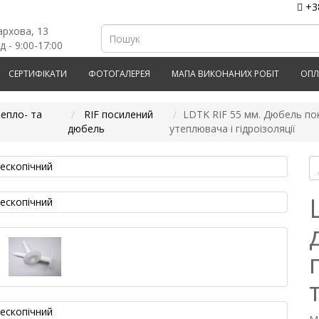
+3
архова, 13
д - 9:00-17:00
СЕРТИФІКАТИ
ФОТОГАЛЕРЕЯ
МАПА ВИКОНАНИХ РОБІТ
ОПЛ
тепло- та
RIF посилений
LDTK RIF 55 мм. Дюбель пок
дюбель
утеплювача і гідроізоляції