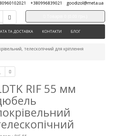
80960102021
+380996839021
goodizol@meta.ua
Товарів 0 (0.00 грн.)
АТА ТА ДОСТАВКА
КОНТАКТИ
БЛОГ
рівельний, телескопічний для кріплення
LDTK RIF 55 мм
дюбель
покрівельний
телескопічний