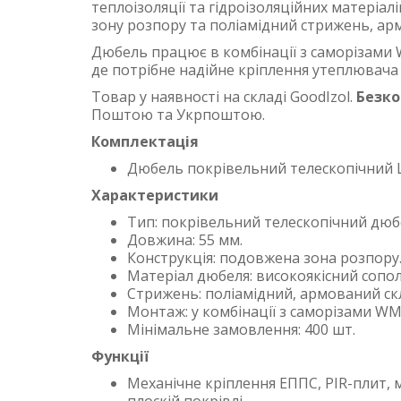
теплоізоляції та гідроізоляційних матеріал
зону розпору та поліамідний стрижень, а
Дюбель працює в комбінації з саморізами W
де потрібне надійне кріплення утеплювача
Товар у наявності на складі GoodIzol.
Безк
Поштою та Укрпоштою.
Комплектація
Дюбель покрівельний телескопічний L
Характеристики
Тип: покрівельний телескопічний дюб
Довжина: 55 мм.
Конструкція: подовжена зона розпору
Матеріал дюбеля: високоякісний сопол
Стрижень: поліамідний, армований с
Монтаж: у комбінації з саморізами WM
Мінімальне замовлення: 400 шт.
Функції
Механічне кріплення ЕППС, PIR-плит, 