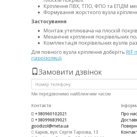
плоскій покрівлі.
Кріплення ПВХ, ТПО, ФПО та ЕПДМ мем
Формування жорсткого вузла кріплення 
Застосування
Монтаж утеплювача на плоскій покрів
Механічне кріплення покрівельних по
Комплектація покрівельних вузлів раз
Для повного вузла кріплення доберіть
RIF 
гідроізоляції
.
Замовити дзвінок
Ми передзвонимо найближчим часом
Контакти
Інформ
+380960102021
Про на
+380996839021
Доставк
goodizol@meta.ua
Поверн
Харків, вул. Сергія Тархова, 13
Контак