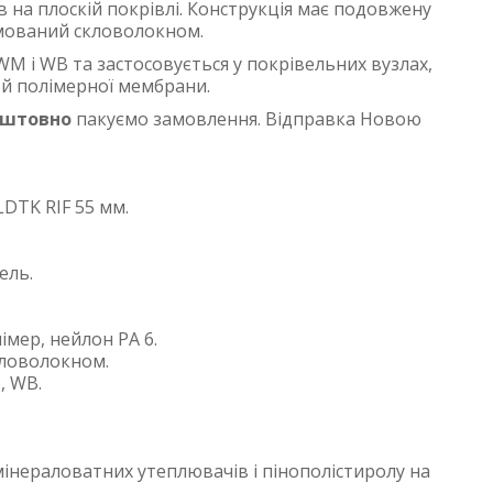
ів на плоскій покрівлі. Конструкція має подовжену
рмований скловолокном.
M і WB та застосовується у покрівельних вузлах,
 й полімерної мембрани.
оштовно
пакуємо замовлення. Відправка Новою
DTK RIF 55 мм.
ель.
.
імер, нейлон PA 6.
кловолокном.
, WB.
мінераловатних утеплювачів і пінополістиролу на