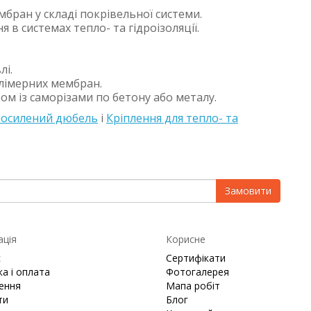
бран у складі покрівельної системи.
в системах тепло- та гідроізоляції.
лі.
лімерних мембран.
ом із саморізами по бетону або металу.
посилений дюбель
і
Кріплення для тепло- та
Замовити
ація
Корисне
с
Сертифікати
а і оплата
Фотогалерея
ення
Мапа робіт
ти
Блог