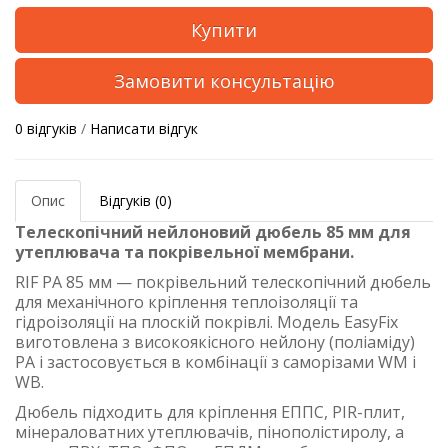
Купити
Замовити консультацію
0 відгуків
/
Написати відгук
Опис
Відгуків (0)
Телескопічний нейлоновий дюбель 85 мм для
утеплювача та покрівельної мембрани.
RIF PA 85 мм — покрівельний телескопічний дюбель
для механічного кріплення теплоізоляції та
гідроізоляції на плоскій покрівлі. Модель EasyFix
виготовлена з високоякісного нейлону (поліаміду)
PA і застосовується в комбінації з саморізами WM і
WB.
Дюбель підходить для кріплення ЕППС, PIR-плит,
мінераловатних утеплювачів, пінополістиролу, а