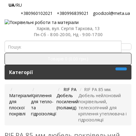
UA
/RU
+380960102021
+380996839021
goodizol@meta.ua
Харків, вул. Сергія Тархова, 13
Пн-Сб - 8:00-20:00, Нд - 9:00-17:00
Товарів 0 (0.00 грн.)
Категорії
RIF PA
RIF PA 85 мм.
Матеріали
Кріплення
Дюбель
Дюбель нейлоновий
для
для тепло-
посилений
покрівельний,
плоскої
та
(поліамід)
телескопічний для
покрівлі
гідроізоляції
кріплення утеплювача і
гідроізоляції
RIF PA 85 мм дюбель покрівельний