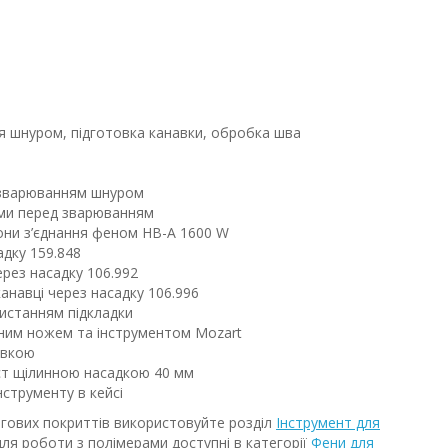
я шнуром, підготовка канавки, обробка шва
 зварюванням шнуром
ами перед зварюванням
они з’єднання феном HB-A 1600 W
дку 159.848
рез насадку 106.992
анавці через насадку 106.996
истанням підкладки
ним ножем та інструментом Mozart
овкою
ст щілинною насадкою 40 мм
нструменту в кейсі
огових покриттів використовуйте розділ
Інструмент для
для роботи з полімерами доступні в категорії
Фени для