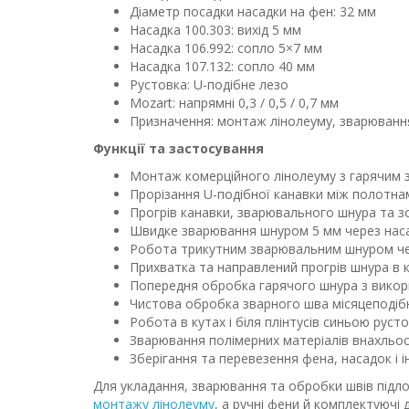
Діаметр посадки насадки на фен: 32 мм
Насадка 100.303: вихід 5 мм
Насадка 106.992: сопло 5×7 мм
Насадка 107.132: сопло 40 мм
Рустовка: U-подібне лезо
Mozart: напрямні 0,3 / 0,5 / 0,7 мм
Призначення: монтаж лінолеуму, зварюванн
Функції та застосування
Монтаж комерційного лінолеуму з гарячим
Прорізання U-подібної канавки між полотн
Прогрів канавки, зварювального шнура та з
Швидке зварювання шнуром 5 мм через наса
Робота трикутним зварювальним шнуром че
Прихватка та направлений прогрів шнура в к
Попередня обробка гарячого шнура з викор
Чистова обробка зварного шва місяцеподіб
Робота в кутах і біля плінтусів синьою руст
Зварювання полімерних матеріалів внахльо
Зберігання та перевезення фена, насадок і і
Для укладання, зварювання та обробки швів підл
монтажу лінолеуму
, а ручні фени й комплектуючі 