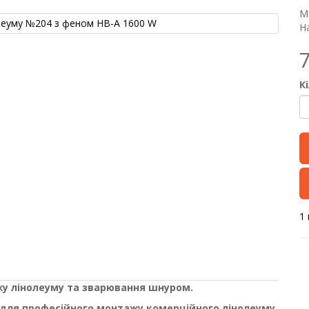
М
На
К
1 
жу лінолеуму та зварювання шнуром.
для професійного монтажу комерційного лінолеуму
,