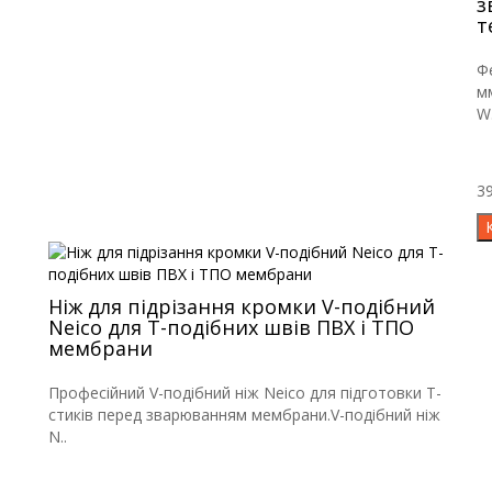
з
т
Ф
м
W.
39
Ніж для підрізання кромки V-подібний
Neico для Т-подібних швів ПВХ і ТПО
мембрани
Професійний V-подібний ніж Neico для підготовки Т-
стиків перед зварюванням мембрани.V-подібний ніж
N..