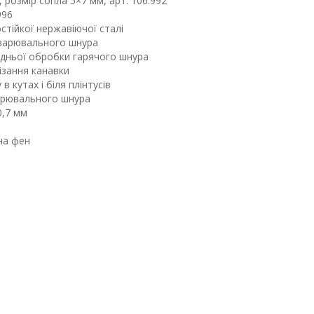
розмір сопла 5×7 мм, арт. 106.992
996
остійкої нержавіючої сталі
зварювального шнура
редньої обробки гарячого шнура
ізання канавки
 кутах і біля плінтусів
варювального шнура
0,7 мм
на фен