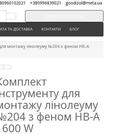
80960102021
+380996839021
goodizol@meta.ua
Товарів 0 (0.00 грн.)
АТА ТА ДОСТАВКА
КОНТАКТИ
БЛОГ
для монтажу лінолеуму №204 з феном HB-A
Комплект
інструменту для
монтажу лінолеуму
№204 з феном HB-A
1600 W