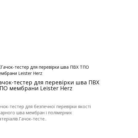
ачок-тестер для перевірки шва ПВХ
ПО мембрани Leister Herz
ачок-тестер для безпечної перевірки якості
варного шва мембран і полімерних
теріалів.Гачок-тесте..