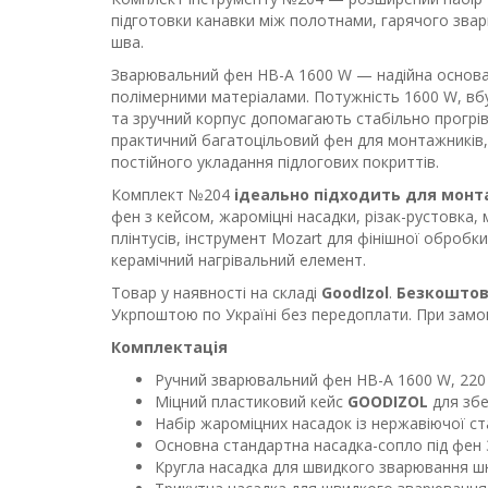
підготовки канавки між полотнами, гарячого зва
шва.
Зварювальний фен HB-A 1600 W — надійна основа 
полімерними матеріалами. Потужність 1600 W, вб
та зручний корпус допомагають стабільно прогрів
практичний багатоцільовий фен для монтажників,
постійного укладання підлогових покриттів.
Комплект №204
ідеально підходить для монт
фен з кейсом, жароміцні насадки, різак-рустовка, м
плінтусів, інструмент Mozart для фінішної обробки
керамічний нагрівальний елемент.
Товар у наявності на складі
GoodIzol
.
Безкошто
Укрпоштою по Україні без передоплати. При замов
Комплектація
Ручний зварювальний фен HB-A 1600 W, 220
Міцний пластиковий кейс
GOODIZOL
для збе
Набір жароміцних насадок із нержавіючої ст
Основна стандартна насадка-сопло під фен 3
Кругла насадка для швидкого зварювання шн