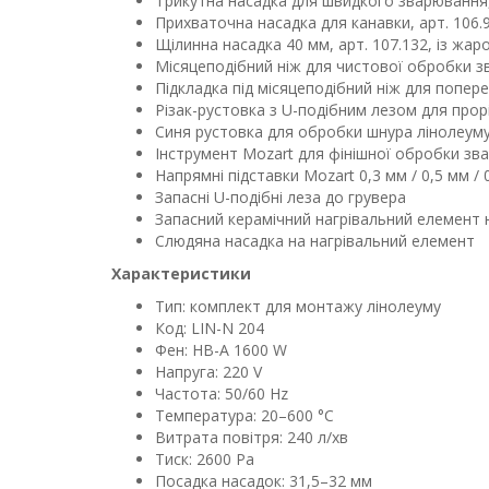
Трикутна насадка для швидкого зварювання, 
Прихваточна насадка для канавки, арт. 106.
Щілинна насадка 40 мм, арт. 107.132, із жар
Місяцеподібний ніж для чистової обробки 
Підкладка під місяцеподібний ніж для попе
Різак-рустовка з U-подібним лезом для прор
Синя рустовка для обробки шнура лінолеуму в
Інструмент Mozart для фінішної обробки з
Напрямні підставки Mozart 0,3 мм / 0,5 мм / 
Запасні U-подібні леза до грувера
Запасний керамічний нагрівальний елемент 
Слюдяна насадка на нагрівальний елемент
Характеристики
Тип: комплект для монтажу лінолеуму
Код: LIN-N 204
Фен: HB-A 1600 W
Напруга: 220 V
Частота: 50/60 Hz
Температура: 20–600 °C
Витрата повітря: 240 л/хв
Тиск: 2600 Pa
Посадка насадок: 31,5–32 мм