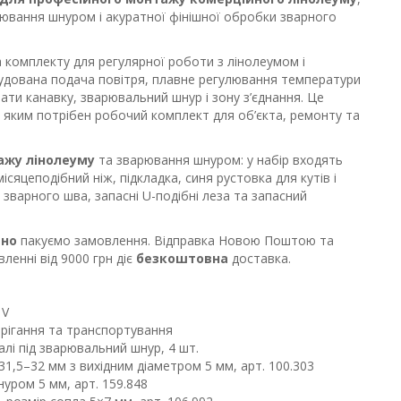
рювання шнуром і акуратної фінішної обробки зварного
комплекту для регулярної роботи з лінолеумом і
удована подача повітря, плавне регулювання температури
ати канавку, зварювальний шнур і зону з’єднання. Це
 яким потрібен робочий комплект для об’єкта, ремонту та
ажу лінолеуму
та зварювання шнуром: у набір входять
ісяцеподібний ніж, підкладка, синя рустовка для кутів і
 зварного шва, запасні U-подібні леза та запасний
вно
пакуємо замовлення. Відправка Новою Поштою та
ленні від 9000 грн діє
безкоштовна
доставка.
 V
рігання та транспортування
алі під зварювальний шнур, 4 шт.
1,5–32 мм з вихідним діаметром 5 мм, арт. 100.303
уром 5 мм, арт. 159.848