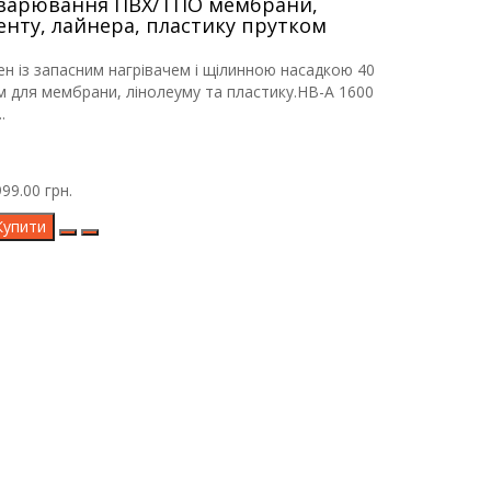
варювання ПВХ/ТПО мембрани,
енту, лайнера, пластику прутком
ен із запасним нагрівачем і щілинною насадкою 40
м для мембрани, лінолеуму та пластику.HB-A 1600
.
99.00 грн.
Купити