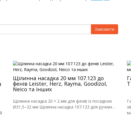
Замовити
Щілинна насадка 20 мм 107.123 до
Г
фенів Leister, Herz, Rayma, Goodizol,
Т
я
Neico та інших
Щілинна насадка 20 × 2 мм для фенів із посадкою
Г
Ø31,5–32 мм Щілинна насадка 107.123 для ручних ..
з
й
ма