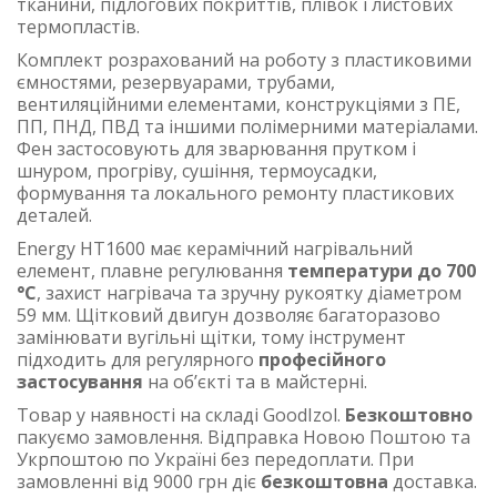
тканини, підлогових покриттів, плівок і листових
термопластів.
Комплект розрахований на роботу з пластиковими
ємностями, резервуарами, трубами,
вентиляційними елементами, конструкціями з ПЕ,
ПП, ПНД, ПВД та іншими полімерними матеріалами.
Фен застосовують для зварювання прутком і
шнуром, прогріву, сушіння, термоусадки,
формування та локального ремонту пластикових
деталей.
Energy HT1600 має керамічний нагрівальний
елемент, плавне регулювання
температури до 700
°C
, захист нагрівача та зручну рукоятку діаметром
59 мм. Щітковий двигун дозволяє багаторазово
замінювати вугільні щітки, тому інструмент
підходить для регулярного
професійного
застосування
на об’єкті та в майстерні.
Товар у наявності на складі GoodIzol.
Безкоштовно
пакуємо замовлення. Відправка Новою Поштою та
Укрпоштою по Україні без передоплати. При
замовленні від 9000 грн діє
безкоштовна
доставка.