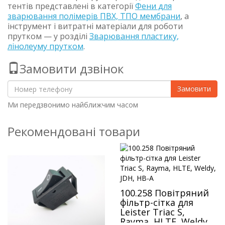
тентів представлені в категорії
Фени для
зварювання полімерів ПВХ, ТПО мембрани
, а
інструмент і витратні матеріали для роботи
прутком — у розділі
Зварювання пластику,
лінолеуму прутком
.
Замовити дзвінок
Замовити
Ми передзвонимо найближчим часом
Рекомендовані товари
100.258 Повітряний
фільтр-сітка для
Leister Triac S,
Rayma, HLTE, Weldy,