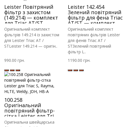
Leister Повітряний
Leister 142.454
фільтр з захистом
Зелений повітряний
(149.214) — комплект
фільтр для фена Triac
для Triac AT/ST
AT/ST — комплект
Оригінальний комплект
Оригінальний комплект
фільтрів 149.214 із захистом
повітряних фільтрів Leister
для Leister Triac AT /
для фенів Triac AT /
STLeister 149.214 — оригін..
STЗелений повітряний
фільтр L..
990.00 грн.
1190.00 грн.
100.258
Оригінальний
повітряний фільтр-
сітка Leister для Triac
S, Rayma, HLTE,
Оригінальна швейцарська
Weldy, JDH, HB-A