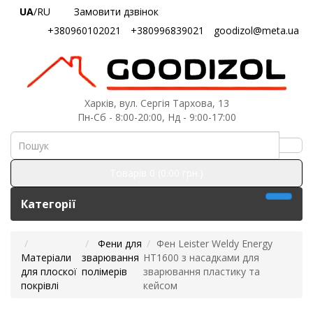
UA
/RU
Замовити дзвінок
+380960102021
+380996839021
goodizol@meta.ua
Харків, вул. Сергія Тархова, 13
Пн-Сб - 8:00-20:00, Нд - 9:00-17:00
Товарів 0 (0.00 грн.)
Категорії
Фени для
Фен Leister Weldy Energy
Матеріали
зварювання
HT1600 з насадками для
для плоскої
полімерів
зварювання пластику та
покрівлі
кейсом