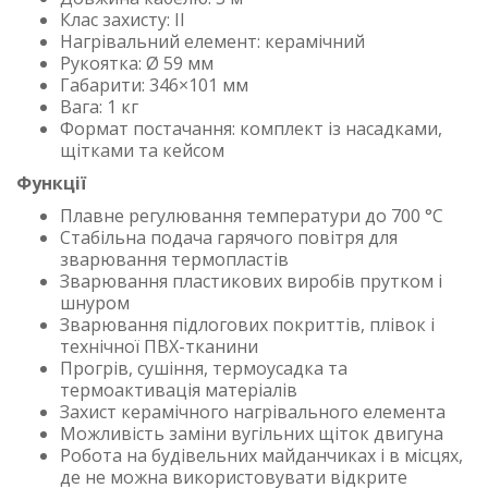
Клас захисту: II
Нагрівальний елемент: керамічний
Рукоятка: Ø 59 мм
Габарити: 346×101 мм
Вага: 1 кг
Формат постачання: комплект із насадками,
щітками та кейсом
Функції
Плавне регулювання температури до 700 °C
Стабільна подача гарячого повітря для
зварювання термопластів
Зварювання пластикових виробів прутком і
шнуром
Зварювання підлогових покриттів, плівок і
технічної ПВХ-тканини
Прогрів, сушіння, термоусадка та
термоактивація матеріалів
Захист керамічного нагрівального елемента
Можливість заміни вугільних щіток двигуна
Робота на будівельних майданчиках і в місцях,
де не можна використовувати відкрите