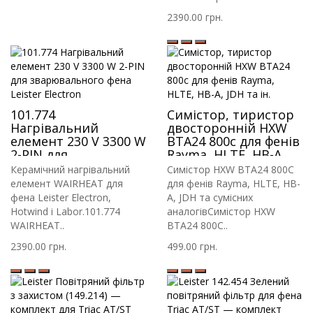
2390.00 грн.
101.774
Симістор, тиристор
Нагрівальний
двосторонній HXW
елемент 230 V 3300 W
BTA24 800c для фенів
2-PIN для
Rayma, HLTE, HB-A,
зварювального фена
JDH та ін.
Керамічний нагрівальний
Симістор HXW BTA24 800C
Leister Electron
елемент WAIRHEAT для
для фенів Rayma, HLTE, HB-
фена Leister Electron,
A, JDH та сумісних
Hotwind і Labor.101.774
аналогівСимістор HXW
WAIRHEAT..
BTA24 800C..
2390.00 грн.
499.00 грн.