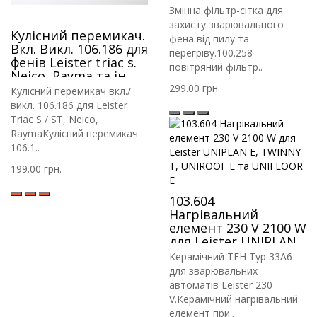
JDH, HB-A
Змінна фільтр-сітка для
захисту зварювального
Кулісний перемикач.
фена від пилу та
Вкл. Викл. 106.186 для
перегріву.100.258 —
фенів Leister triac s.
повітряний фільтр..
Neico, Rayma та ін
299.00 грн.
Кулісний перемикач вкл./
викл. 106.186 для Leister
Triac S / ST, Neico,
RaymaКулісний перемикач
106.1..
199.00 грн.
103.604
Нагрівальний
елемент 230 V 2100 W
для Leister UNIPLAN
E, TWINNY T,
Керамічний ТЕН Typ 33A6
UNIROOF E та
для зварювальних
UNIFLOOR E
автоматів Leister 230
V.Керамічний нагрівальний
елемент при..