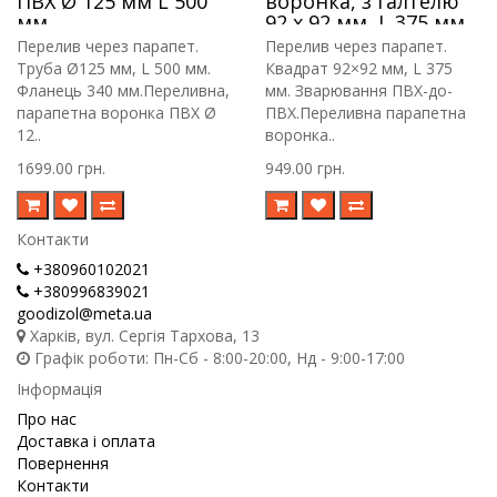
ПВХ Ø 125 мм L 500
воронка, з галтелю
мм
92 х 92 мм, L 375 мм
Перелив через парапет.
Перелив через парапет.
Труба Ø125 мм, L 500 мм.
Квадрат 92×92 мм, L 375
Фланець 340 мм.Переливна,
мм. Зварювання ПВХ-до-
парапетна воронка ПВХ Ø
ПВХ.Переливна парапетна
12..
воронка..
1699.00 грн.
949.00 грн.
Контакти
+380960102021
+380996839021
goodizol@meta.ua
Харків, вул. Сергія Тархова, 13
Графік роботи: Пн-Сб - 8:00-20:00, Нд - 9:00-17:00
Інформація
Про нас
Доставка і оплата
Повернення
Контакти