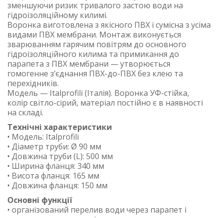
зменшуючи ризик тривалого застою води на
гідроізоляційному килимі.
Воронка виготовлена з якісного ПВХ і сумісна з усіма
видами ПВХ мембрани. Монтаж виконується
зварюванням гарячим повітрям до основного
гідроізоляційного килима та примикання до
парапета з ПВХ мембрани — утворюється
гомогенне з’єднання ПВХ-до-ПВХ без клею та
перехідників.
Модель — Italprofili (Італія). Воронка УФ-стійка,
колір світло-сірий, матеріал постійно є в наявності
на складі.
Технічні характеристики
• Модель: Italprofili
• Діаметр труби: Ø 90 мм
• Довжина труби (L): 500 мм
• Ширина фланця: 340 мм
• Висота фланця: 165 мм
• Довжина фланця: 150 мм
Основні функції
• організований перелив води через парапет і