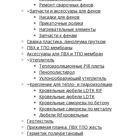
Ремонт сварочных фенов
Запчасти и аксессуары для фенов
Насадки для фенов
Прикаточные ролики
Нагревательные элементы
Запчасти к фенам
Сварка пластика, линолеума прутком
ПВХ и ТПО мембраны
Аксессуары для ПВХ и ТПО мембран
Утеплитель
Теплоизоляционные PIR плиты
Пенополистирол
Уклонообразующий утеплитель
Крепление для тепло- и гидроизоляции
Кровельные дюбели LDTK RIF
Кровельные дюбели LDTK
Кровельные саморезы по бетону
Кровельные саморезы по металлу
Дюбели Rif кровельные
Геотекстиль
Прижимная планка. ПВХ ТПО жесть
Герметик полиуретановый