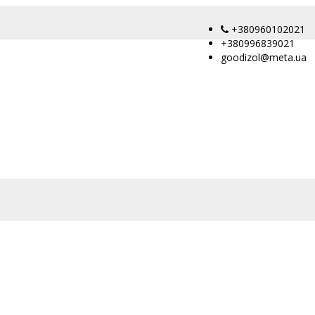
+380960102021
+380996839021
goodizol@meta.ua