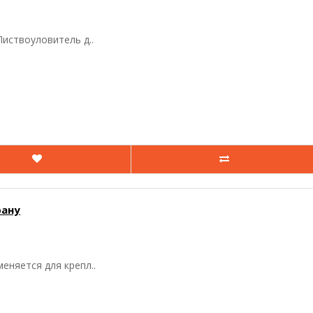
иствоуловитель д..
рану
еняется для крепл..