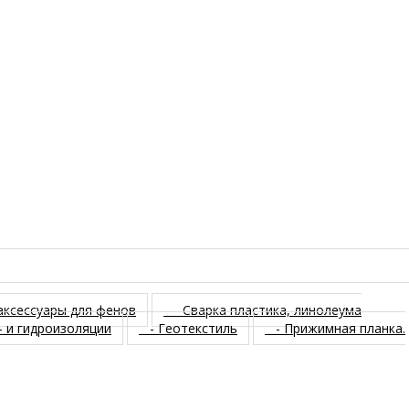
аксессуары для фенов
- Сварка пластика, линолеума
 и гидроизоляции
- Геотекстиль
- Прижимная планка.