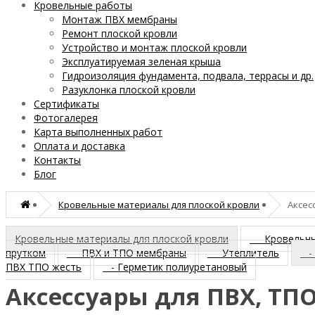
Кровельные работы
Монтаж ПВХ мембраны
Ремонт плоской кровли
Устройство и монтаж плоской кровли
Эксплуатируемая зеленая крыша
Гидроизоляция фундамента, подвала, террасы и др.
Разуклонка плоской кровли
Сертификаты
Фотогалерея
Карта выполненных работ
Оплата и доставка
Контакты
Блог
Кровельные материалы для плоской кровли
Аксес
Кровельные материалы для плоской кровли
- Кровельн
прутком
- ПВХ и ТПО мембраны
- Утеплитель
- 
ПВХ ТПО жесть
- Герметик полиуретановый
Аксессуары для ПВХ, Т