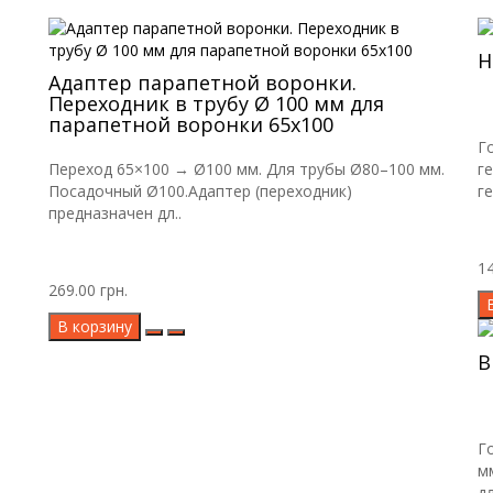
Н
Адаптер парапетной воронки.
Переходник в трубу Ø 100 мм для
парапетной воронки 65х100
Г
Переход 65×100 → Ø100 мм. Для трубы Ø80–100 мм.
г
Посадочный Ø100.Адаптер (переходник)
г
предназначен дл..
14
269.00 грн.
В корзину
В
Г
м
дл