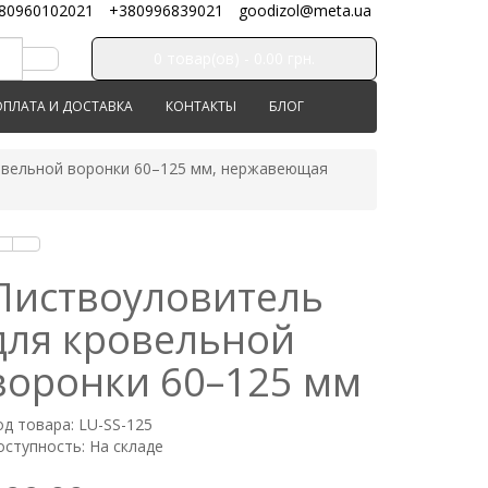
80960102021
+380996839021
goodizol@meta.ua
0 товар(ов) - 0.00 грн.
ОПЛАТА И ДОСТАВКА
КОНТАКТЫ
БЛОГ
овельной воронки 60–125 мм, нержавеющая
Листвоуловитель
для кровельной
воронки 60–125 мм
од товара: LU-SS-125
оступность: На складе