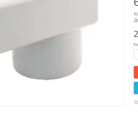
К
Д
2
Ко