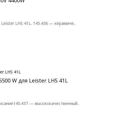
30V 4400W
ister LHS 41L. 145.436 — керамиче..
500 W для Leister LHS 41L
исание145.437 — высококачественный..