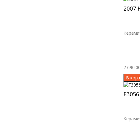
2007 
Керамич
2 690.00
В корз
F3056
Керамич