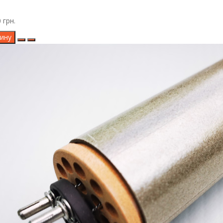
 грн.
ину