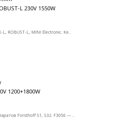
ROBUST-L 230V 1550W
 ROBUST-L, MINI Electronic. Ке..
30V 1200+1800W
атов Forsthoff S1, S32. F3056 — ..