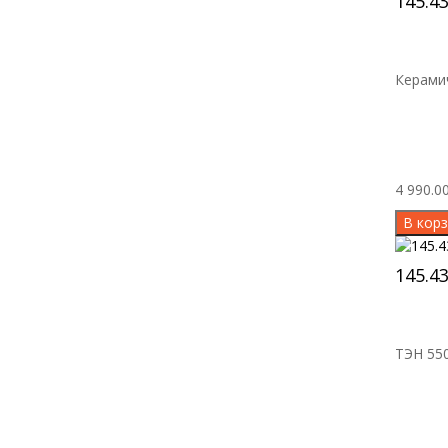
145.4
Керамич
4 990.00
В корз
145.4
ТЭН 550