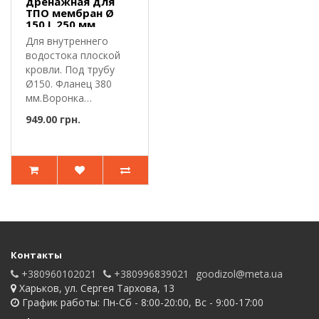
дренажная для
ТПО мембран Ø
150 L 250 мм
Для внутреннего
водостока плоской
кровли. Под трубу
Ø150. Фланец 380
мм.Воронка
дренажная для ТПО
949.00 грн.
ме..
Контакты
+380960102021
+380996839021
goodizol@meta.ua
Харьков, ул. Сергея Тархова, 13
График работы: Пн-Сб - 8:00-20:00, Вс - 9:00-17:00