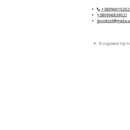
+38096010202
+380996839021
goodizol@meta.
В корзине пуст