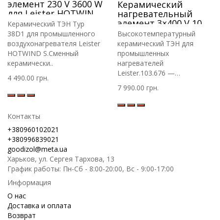
элемент 230 V 3600 W
Керамический
для Leister HOTWIND
нагревательный
S
элемент 3×400 V 10.8
Керамический ТЭН Typ
kW для Leister LE
38D1 для промышленного
Высокотемпературный
5000 HT
воздухонагревателя Leister
керамический ТЭН для
HOTWIND S.Сменный
промышленных
керамически..
нагревателей
Leister.103.676 —
4 490.00 грн.
высококачествен..
7 990.00 грн.
Контакты
+380960102021
+380996839021
goodizol@meta.ua
Харьков, ул. Сергея Тархова, 13
График работы: Пн-Сб - 8:00-20:00, Вс - 9:00-17:00
Информация
О нас
Доставка и оплата
Возврат