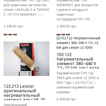
Керамический ТЭН Typ 33A1
Керамический ТЭН
TWINNY S
Booster
для сварочных автоматов
WAIRHEAT для аппаратов
Leister UNIPLAN S и TWINNY
горячего воздуха и
S. 101.910 WAIRHEAT — ..
сварочных
экструдеров.101.776
WAIRHEAT — ..
2 349.00 грн.
2 490.00 грн.
102.122
Нагревательный
элемент 380–440 V
7,5–10 kW для Leister
LE 5000
Керамический ТЭН Typ
38B5 для Leister LE 5000 и
BAK Type L-62.102.122 —
123.213 Leister
сменный керамический
оригинальный
нагрева..
нагревательный
элемент для LHS 20L,
6 490.00 грн.
21L 230V/3300W 3-PIN
Оригинальный