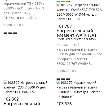
керамический ТЭН 230V /
3300W / Ø31,5 мм / 3-PIN
для Leister LHS 20L,
21LОригинальный ш..
4 990.00 грн.
101.767
Нагревательный
элемент WAIRHEAT
TYP 32A 230 V 3600 W
Ø44 мм для Leister LE
Керамический
3300
нагревательный элемент
3600 W для промышленного
аппарата Leister LE
3300.101.767 WAIRHE..
2 990.00 грн.
102.362
Нагревательный
103.676