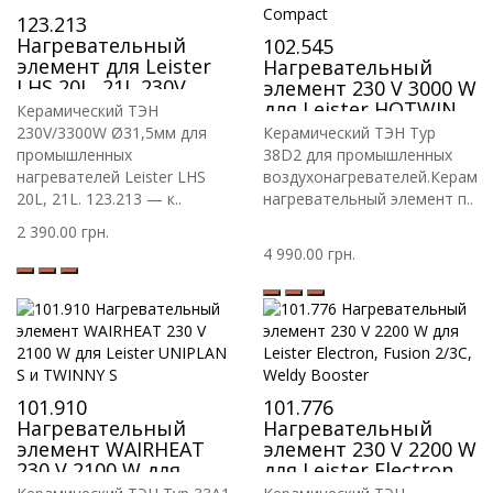
123.213
Нагревательный
102.545
элемент для Leister
Нагревательный
LHS 20L, 21L 230V
элемент 230 V 3000 W
3300W 3-PIN
для Leister HOTWIND
Керамический ТЭН
S и Herz Compact
230V/3300W Ø31,5мм для
Керамический ТЭН Typ
промышленных
38D2 для промышленных
нагревателей Leister LHS
воздухонагревателей.Керами
20L, 21L. 123.213 — к..
нагревательный элемент п..
2 390.00 грн.
4 990.00 грн.
101.910
101.776
Нагревательный
Нагревательный
элемент WAIRHEAT
элемент 230 V 2200 W
230 V 2100 W для
для Leister Electron,
Leister UNIPLAN S и
Fusion 2/3C, Weldy