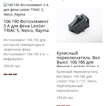
106.190 Фотоэлемент
5 A для фена Leister
TRIAC S, Neico, Rayma
Фотоэлемент 106.190 для
контроля температуры в
сварочном фене.
Кулисный
Фотоэлемент 106.190 5 A —
переключатель. Вкл
инфракрасн..
Выкл. 106.186 для
299.00 грн.
фенов Leister triac s.
Neico, Rayma и др.
Кулисный переключатель
вкл./выкл. 106.186 для
Leister Triac S / ST, Neico,
RaymaКулисный
переключате..
199.00 грн.