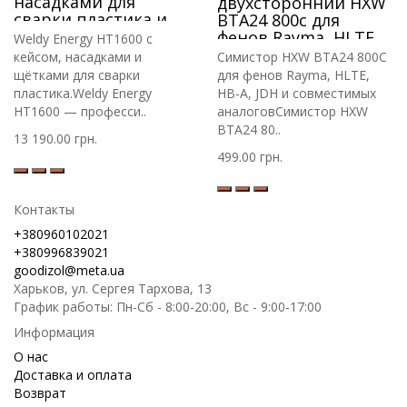
насадками для
двухсторонний HXW
сварки пластика и
BTA24 800c для
кейсом
фенов Rayma, HLTE,
Weldy Energy HT1600 с
HB-A, JDH и др.
кейсом, насадками и
Симистор HXW BTA24 800C
щётками для сварки
для фенов Rayma, HLTE,
пластика.Weldy Energy
HB-A, JDH и совместимых
HT1600 — професси..
аналоговСимистор HXW
BTA24 80..
13 190.00 грн.
499.00 грн.
Контакты
+380960102021
+380996839021
goodizol@meta.ua
Харьков, ул. Сергея Тархова, 13
График работы: Пн-Сб - 8:00-20:00, Вс - 9:00-17:00
Информация
О нас
Доставка и оплата
Возврат