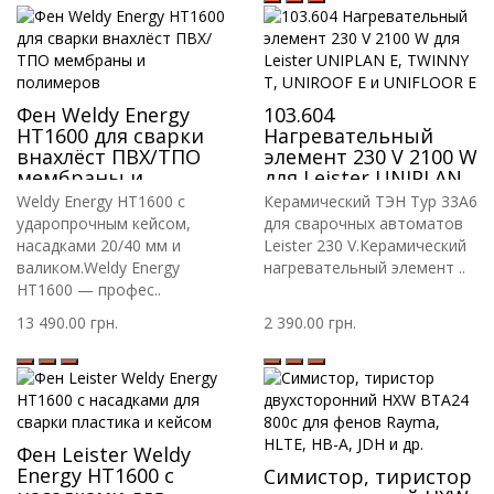
Фен Weldy Energy
103.604
HT1600 для сварки
Нагревательный
внахлёст ПВХ/ТПО
элемент 230 V 2100 W
мембраны и
для Leister UNIPLAN
полимеров
E, TWINNY T,
Weldy Energy HT1600 с
Керамический ТЭН Typ 33A6
UNIROOF E и
ударопрочным кейсом,
для сварочных автоматов
UNIFLOOR E
насадками 20/40 мм и
Leister 230 V.Керамический
валиком.Weldy Energy
нагревательный элемент ..
HT1600 — профес..
13 490.00 грн.
2 390.00 грн.
Фен Leister Weldy
Energy HT1600 с
Симистор, тиристор