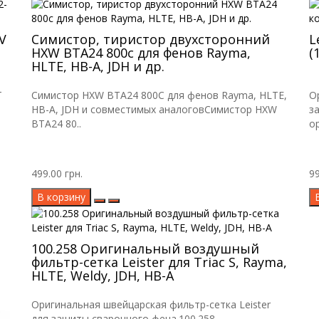
V
Симистор, тиристор двухсторонний
L
HXW BTA24 800c для фенов Rayma,
(
HLTE, HB-A, JDH и др.
T
Симистор HXW BTA24 800C для фенов Rayma, HLTE,
О
HB-A, JDH и совместимых аналоговСимистор HXW
за
BTA24 80..
ор
499.00 грн.
99
В корзину
100.258 Оригинальный воздушный
фильтр-сетка Leister для Triac S, Rayma,
HLTE, Weldy, JDH, HB-A
Оригинальная швейцарская фильтр-сетка Leister
для защиты сварочного фена.100.258 —