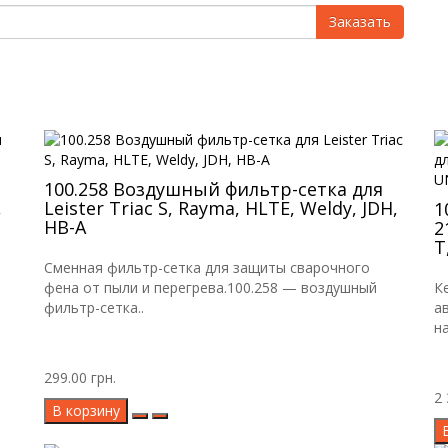
Заказать
100.258 Воздушный фильтр-сетка для
,
Leister Triac S, Rayma, HLTE, Weldy, JDH,
1
HB-A
2
T
Сменная фильтр-сетка для защиты сварочного
фена от пыли и перегрева.100.258 — воздушный
К
фильтр-сетка..
а
н
299.00 грн.
2 
В корзину