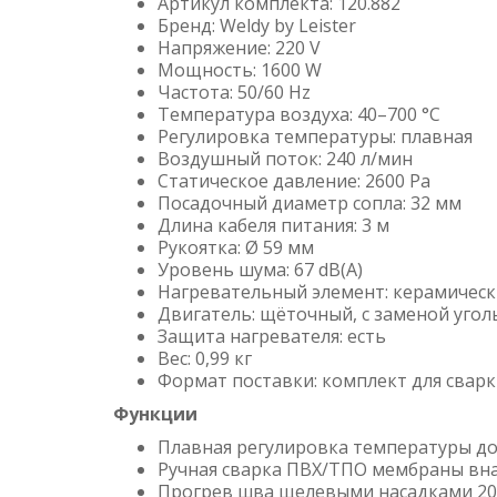
Артикул комплекта: 120.882
Бренд: Weldy by Leister
Напряжение: 220 V
Мощность: 1600 W
Частота: 50/60 Hz
Температура воздуха: 40–700 °C
Регулировка температуры: плавная
Воздушный поток: 240 л/мин
Статическое давление: 2600 Pa
Посадочный диаметр сопла: 32 мм
Длина кабеля питания: 3 м
Рукоятка: Ø 59 мм
Уровень шума: 67 dB(A)
Нагревательный элемент: керамичес
Двигатель: щёточный, с заменой уго
Защита нагревателя: есть
Вес: 0,99 кг
Формат поставки: комплект для сварк
Функции
Плавная регулировка температуры до
Ручная сварка ПВХ/ТПО мембраны вна
Прогрев шва щелевыми насадками 20