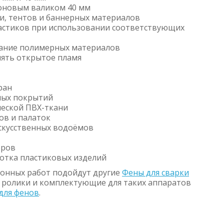
коновым валиком 40 мм
ни, тентов и баннерных материалов
астиков при использовании соответствующих
вание полимерных материалов
енять открытое пламя
ран
ных покрытий
ческой ПВХ-ткани
ов и палаток
скусственных водоёмов
еров
отка пластиковых изделий
ионных работ подойдут другие
Фены для сварки
и, ролики и комплектующие для таких аппаратов
 для фенов
.