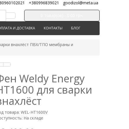
80960102021
+380996839021
goodizol@meta.ua
0 товар(ов) - 0.00 грн.
ОПЛАТА И ДОСТАВКА
КОНТАКТЫ
БЛОГ
сварки внахлёст ПВХ/ТПО мембраны и
Фен Weldy Energy
HT1600 для сварки
внахлёст
од товара: WEL-HT1600V
оступность: На складе