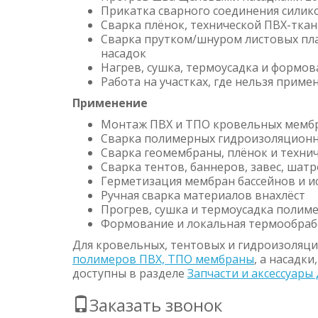
Прикатка сварного соединения сили
Сварка плёнок, технической ПВХ-тка
Сварка прутком/шнуром листовых пл
насадок
Нагрев, сушка, термоусадка и формо
Работа на участках, где нельзя прим
Применение
Монтаж ПВХ и ТПО кровельных мемб
Сварка полимерных гидроизоляцион
Сварка геомембраны, плёнок и техни
Сварка тентов, баннеров, завес, шатр
Герметизация мембран бассейнов и и
Ручная сварка материалов внахлёст
Прогрев, сушка и термоусадка полим
Формование и локальная термообраб
Для кровельных, тентовых и гидроизоляц
полимеров ПВХ, ТПО мембраны
, а насадк
доступны в разделе
Запчасти и аксессуары
Заказать звонок