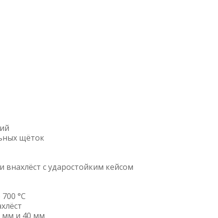
кий
льных щёток
и внахлёст с ударостойким кейсом
 700 °C
хлёст
 мм и 40 мм