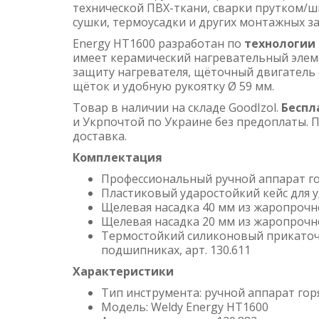
технической ПВХ-ткани, сварки прутком/ш
сушки, термоусадки и других монтажных за
Energy HT1600 разработан по
технологии 
имеет керамический нагревательный элеме
защиту нагревателя, щёточный двигатель
щёток и удобную рукоятку Ø 59 мм.
Товар в наличии на складе GoodIzol.
Беспл
и Укрпочтой по Украине без предоплаты. П
доставка.
Комплектация
Профессиональный ручной аппарат го
Пластиковый ударостойкий кейс для 
Щелевая насадка 40 мм из жаропрочно
Щелевая насадка 20 мм из жаропрочно
Термостойкий силиконовый прикаточ
подшипниках, арт. 130.611
Характеристики
Тип инструмента: ручной аппарат гор
Модель: Weldy Energy HT1600