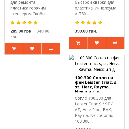
для ремонта
быстрой сварки для
пластика горячим
пластика, линолеума
степлером.Скобы
и ПВХ-
длинная волна 0,8
покрытий.Трубчата..
мм..
289.00 грн.
349.00
399.00 грн.
грн.
100.300 Сопло на
фен Leister triac, s,
st, Herz, Rayma,
Neico и т.д.
Сопло 100.300 для
Leister Triac S / ST /
AT, Herz Rion, BAK,
Rayma, NeicoСопло
100.300
предназначено..