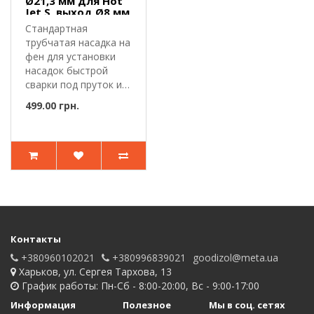
Ø21,3 мм для Hot
Jet S, выход Ø8 мм
Стандартная
трубчатая насадка на
фен для установки
насадок быстрой
сварки под пруток и
сварочный шну..
499.00 грн.
Контакты
+380960102021
+380996839021
goodizol@meta.ua
Харьков, ул. Сергея Тархова, 13
График работы: Пн-Сб - 8:00-20:00, Вс - 9:00-17:00
Информация
Полезное
Мы в соц. сетях