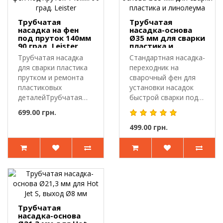
Трубчатая
Трубчатая
насадка на фен
насадка-основа
под пруток 140мм
Ø35 мм для сварки
90 град. Leister
пластика и
линолеума
Трубчатая насадка
Стандартная насадка-
для сварки пластика
переходник на
прутком и ремонта
сварочный фен для
пластиковых
установки насадок
деталейТрубчатая
быстрой сварки под
насадка для руч..
пруток и св..
699.00 грн.
499.00 грн.
Трубчатая
насадка-основа