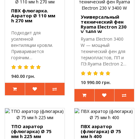
ПВХ флюгарка.
Аэратор Ø 110 мм
Универсальный
h 270 мм
технический фен
Ryama Electron 230
V 3400 W
Подходит для
усиленной
Ryama Electron 3400
вентиляции кровли.
W — мощный
Приваривается
технический фен для
горячим
термопластов, ПП и
воздухом.ПВХ
ПЭ.Ryama Electron 230
аэратор (флюгарка) Ø
V 3400 W..
11..
940.00 грн.
10 990.00 грн.
ТПО аэратор
ПВХ аэратор
(флюгарка) Ø 75
(флюгарка) Ø 75
мм h 225 мм
мм h 400