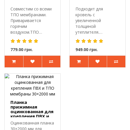
Совместим со всеми
Подходит для
ТПО мембранами.
кровель с
Приваривается
увеличенной
горячим
толщиной
воздухом.ТПО
утеплителя.
аэратор (флюгарка) Ø
Приваривается
75 мм h 2..
горячим
779.00 грн.
воздухом.ПВХ
949.00 грн.
аэратор (..
Планка
прижимная
оцинкованная для
крепления ПВХ и
ТПО мембраны
Оцинкованная планка
30×2000 мм
30×2000 мм для