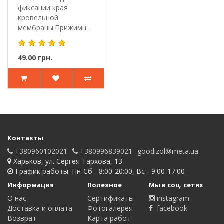
фиксации края
кровельной
мембраны.Прижимная
оцинкованная планка
и..
49.00 грн.
Контакты
+380960102021
+380996839021
goodizol@meta.ua
Харьков, ул. Сергея Тархова, 13
График работы: Пн-Сб - 8:00-20:00, Вс - 9:00-17:00
Информация
Полезное
Мы в соц. сетях
О нас
Сертификаты
instagram
Доставка и оплата
Фотогалерея
facebook
Возврат
Карта работ