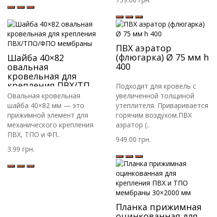
ПВХ аэратор
(флюгарка) Ø 75 мм h
Шайба 40×82
400
овальная
кровельная для
крепления ПВХ/ТПО/
Подходит для кровель с
ФПО мембраны
Овальная кровельная
увеличенной толщиной
шайба 40×82 мм — это
утеплителя. Приваривается
прижимной элемент для
горячим воздухом.ПВХ
механического крепления
аэратор (..
ПВХ, ТПО и ФП..
949.00 грн.
3.99 грн.
Планка прижимная
оцинкованная для