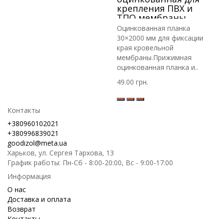
крепления ПВХ и
ТПО мембраны
30×2000 мм
Оцинкованная планка
30×2000 мм для фиксации
края кровельной
мембраны.Прижимная
оцинкованная планка и..
49.00 грн.
Контакты
+380960102021
+380996839021
goodizol@meta.ua
Харьков, ул. Сергея Тархова, 13
График работы: Пн-Сб - 8:00-20:00, Вс - 9:00-17:00
Информация
О нас
Доставка и оплата
Возврат
Контакты