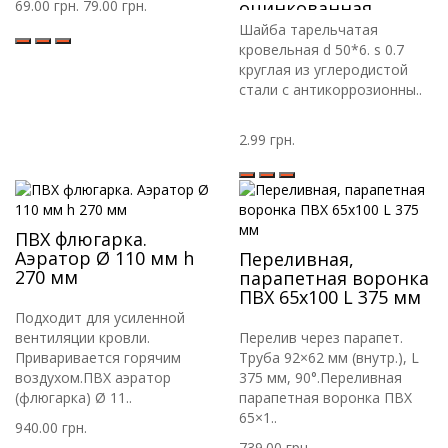
69.00 грн.
79.00 грн.
оцинкованная.
Шайба для
Шайба тарельчатая
крепления ПВХ ТПО
кровельная d 50*6. s 0.7
мембраны.
круглая из углеродистой
стали с антикоррозионны..
2.99 грн.
ПВХ флюгарка.
Аэратор Ø 110 мм h
Переливная,
270 мм
парапетная воронка
ПВХ 65х100 L 375 мм
Подходит для усиленной
вентиляции кровли.
Перелив через парапет.
Приваривается горячим
Труба 92×62 мм (внутр.), L
воздухом.ПВХ аэратор
375 мм, 90°.Переливная
(флюгарка) Ø 11..
парапетная воронка ПВХ
65×1..
940.00 грн.
739.00 грн.