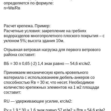
определяется по формуле:
n=Wв/Rв
Расчет крепежа. Пример:
Расчетные условия: закрепление на гребнях
водоразделов многопролетного плоского покрытия – с
уклоном 5%; высота здания 10м.
Отрывная ветровая нагрузка для первого ветрового
района составит:
ВБ = 30 п 0,65 (-2) 1,4 знак равно — 54,6 кгс/м2.
Принимаем механическую крепь кровельного
материала с использованием дюбель-анкеров со
способностью Rв = 30 кг, что несет. Необходимое
количество крепежных элементов на 1 м2 площади
составит:
RU — удерживающее усилие, кгс/м2:
Ру = 1,9 * 30 + 1,6 знак равно 57 кг/м2 > Втв = 54,6 кг/м2