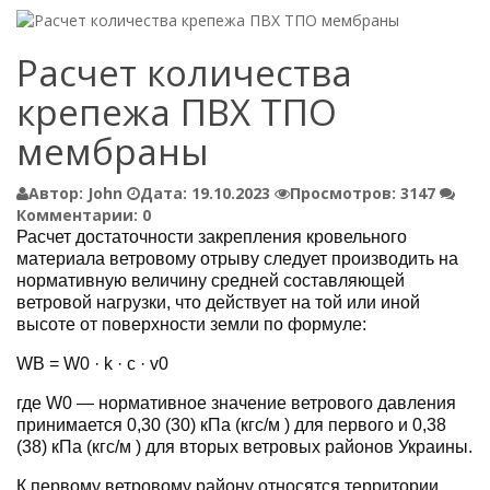
Расчет количества
крепежа ПВХ ТПО
мембраны
Автор:
John
Дата:
19.10.2023
Просмотров:
3147
Комментарии:
0
Расчет достаточности закрепления кровельного
материала ветровому отрыву следует производить на
нормативную величину средней составляющей
ветровой нагрузки, что действует на той или иной
высоте от поверхности земли по формуле:
WB = W0 · k · c · v0
где W0 — нормативное значение ветрового давления
принимается 0,30 (30) кПа (кгс/м ) для первого и 0,38
(38) кПа (кгс/м ) для вторых ветровых районов Украины.
К первому ветровому району относятся территории