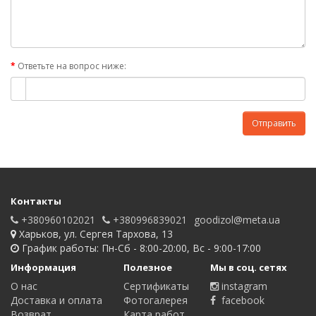
Ответьте на вопрос ниже:
Отправить
Контакты
+380960102021
+380996839021
goodizol@meta.ua
Харьков, ул. Сергея Тархова, 13
График работы: Пн-Сб - 8:00-20:00, Вс - 9:00-17:00
Информация
Полезное
Мы в соц. сетях
О нас
Сертификаты
instagram
Доставка и оплата
Фотогалерея
facebook
Возврат
Карта работ