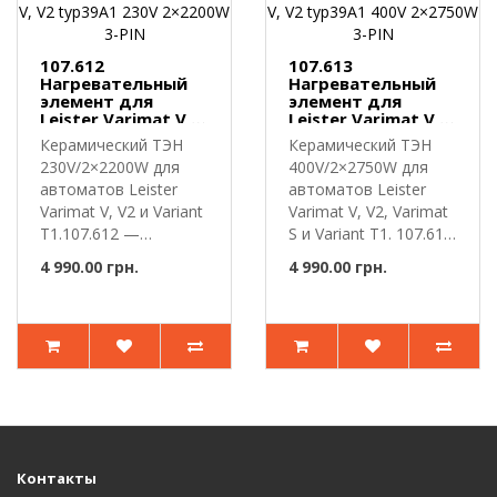
107.612
107.613
Нагревательный
Нагревательный
элемент для
элемент для
Leister Varimat V,
Leister Varimat V,
V2 typ39A1 230V
V2 typ39A1 400V
Керамический ТЭН
Керамический ТЭН
2×2200W 3-PIN
2×2750W 3-PIN
230V/2×2200W для
400V/2×2750W для
автоматов Leister
автоматов Leister
Varimat V, V2 и Variant
Varimat V, V2, Varimat
T1.107.612 —
S и Variant T1. 107.613
керамически..
..
4 990.00 грн.
4 990.00 грн.
Контакты