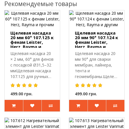
Рекомендуемые товары
Щелевая насадка
Щелевая насадка
20 мм 60° 107.125 к
20 мм 90° 107.124 к
фенам Leister,
фенам Leister,
Herz, Rayma и
Herz, Rayma и
прочим
другим
Щелевая насадка 20
Щелевая насадка 20
× 2 мм, 60° для фенов
мм 90° для сварки
с посадкой Ø31,5–32
мембран, лайнера,
ммЩелевая насадка
тента и
107.125 для ручных
геомембраны.Щелевая
св..
насадка 107.124 п..
499.00 грн.
499.00 грн.