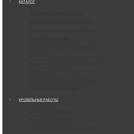
КАТАЛОГ
Фены для сварки полимеров
Запчасти и аксессуары для фенов
Сварка пластика, линолеума прутком
ПВХ и ТПО мембраны
Аксессуары для ПВХ и ТПО мембран
Утеплитель
Крепление для тепло- и гидроизоляции
Геотекстиль
Прижимная планка. ПВХ ТПО жесть
Герметик полиуретановый
КРОВЕЛЬНЫЕ РАБОТЫ
Монтаж ПВХ мембраны
Ремонт плоской кровли
Устройство и монтаж плоской кровли