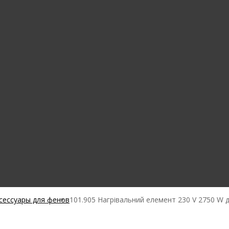
ксессуары для фенов
101.905 Нагрівальний елемент 230 V 2750 W д