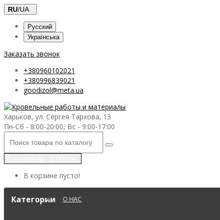
RU
/UA
Русский
Українська
Заказать звонок
+380960102021
+380996839021
goodizol@meta.ua
Харьков, ул. Сергея Тархова, 13
Пн-Сб - 8:00-20:00, Вс - 9:00-17:00
0 товар(ов) - 0.00 грн.
В корзине пусто!
Категории
О НАС