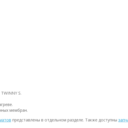
r TWINNY S.
греве.
чных мембран.
оматов
представлены в отдельном разделе. Также доступны
запч