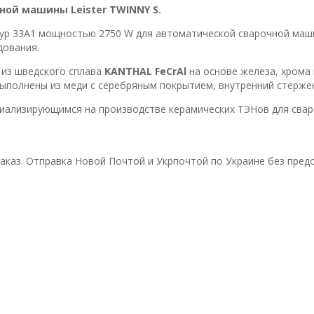
ной машины Leister TWINNY S.
Typ 33A1 мощностью 2750 W для автоматической сварочной ма
дования.
 из шведского сплава
KANTHAL FeCrAl
на основе железа, хрома
выполнены из меди с серебряным покрытием, внутренний стерже
циализирующимся на производстве керамических ТЭНов для сва
каз. Отправка Новой Почтой и Укрпочтой по Украине без предо