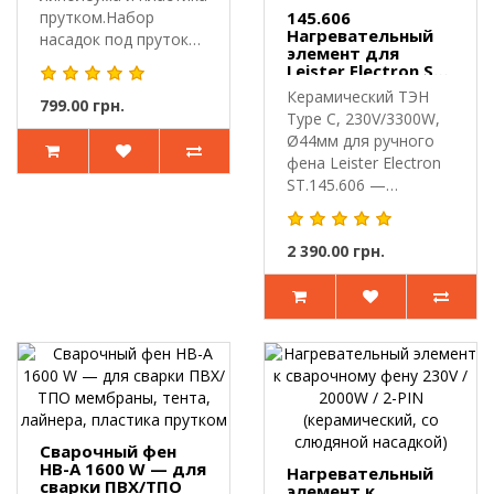
прутком.Набор
145.606
Нагревательный
насадок под пруток
элемент для
предназначен ..
Leister Electron ST
230V 3300W
Керамический ТЭН
799.00 грн.
Type C, 230V/3300W,
Ø44мм для ручного
фена Leister Electron
ST.145.606 —
керамическ..
2 390.00 грн.
Сварочный фен
HB-A 1600 W — для
Нагревательный
сварки ПВХ/ТПО
элемент к