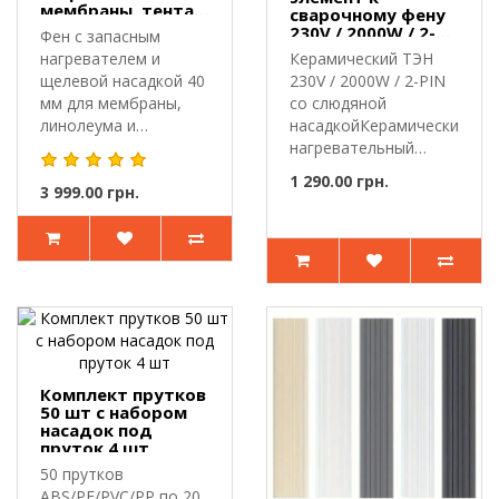
мембраны, тента,
сварочному фену
лайнера, пластика
230V / 2000W / 2-
Фен с запасным
прутком
PIN
нагревателем и
Керамический ТЭН
(керамический, со
щелевой насадкой 40
230V / 2000W / 2-PIN
слюдяной
мм для мембраны,
насадкой)
со слюдяной
линолеума и
насадкойКерамический
пластика.HB-A 1600 W
нагревательный
..
элемент каналь..
1 290.00 грн.
3 999.00 грн.
Комплект прутков
50 шт с набором
насадок под
пруток 4 шт
50 прутков
ABS/PE/PVC/PP по 20