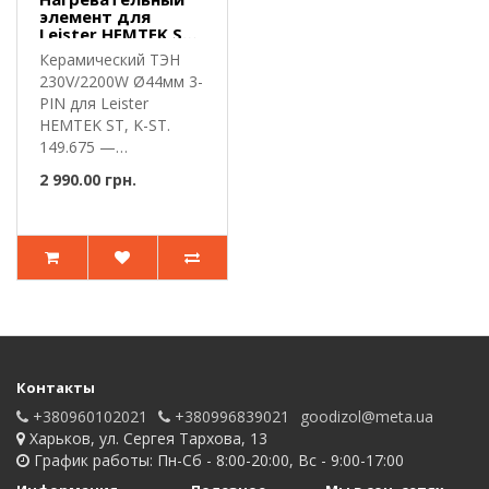
элемент для
Leister HEMTEK ST,
K-ST 230V 2200W
Керамический ТЭН
230V/2200W Ø44мм 3-
PIN для Leister
HEMTEK ST, K-ST.
149.675 —
керамический
2 990.00 грн.
нагрева..
Контакты
+380960102021
+380996839021
goodizol@meta.ua
Харьков, ул. Сергея Тархова, 13
График работы: Пн-Сб - 8:00-20:00, Вс - 9:00-17:00