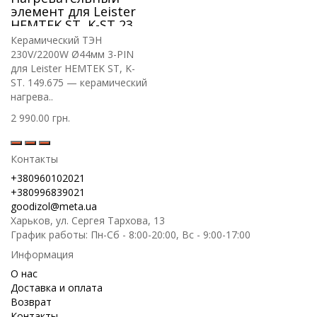
элемент для Leister
HEMTEK ST, K-ST 230V
2200W
Керамический ТЭН
230V/2200W Ø44мм 3-PIN
для Leister HEMTEK ST, K-
ST. 149.675 — керамический
нагрева..
2 990.00 грн.
Контакты
+380960102021
+380996839021
goodizol@meta.ua
Харьков, ул. Сергея Тархова, 13
График работы: Пн-Сб - 8:00-20:00, Вс - 9:00-17:00
Информация
О нас
Доставка и оплата
Возврат
Контакты