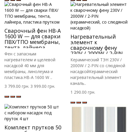
Сварочный фен HB-A
1600 W — для сварки
Нагревательный
ПВХ/ТПО мембраны,
элемент к
тента, лайнера,
сварочному фену
пластика прутком
230V / 2000W / 2-PIN
Фен с запасным
(керамический, со
нагревателем и щелевой
Керамический ТЭН 230V /
слюдяной насадкой)
насадкой 40 мм для
2000W / 2-PIN со слюдяной
мембраны, линолеума и
насадкойКерамический
пластика.HB-A 1600 W ..
нагревательный элемент
каналь..
3 799.00 грн.
3 999.00 грн.
1 290.00 грн.
Комплект прутков 50