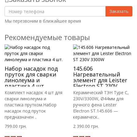
Заказать
Мы перезвоним в ближайшее время
Рекомендуемые товары
Набор насадок под
145.606
пруток для сварки
Нагревательный
линолеума и
элемент для Leister
пластика 4 шт.
Electron ST 230V
3300W
Комплект насадок 4 шт для
Керамический ТЭН Type C,
сварки линолеума и
230V/3300W, Ø44мм для
пластика прутком.Набор
ручного фена Leister
насадок под пруток
Electron ST.145.606 —
предназначен ..
керамическ..
799.00 грн.
2 390.00 грн.