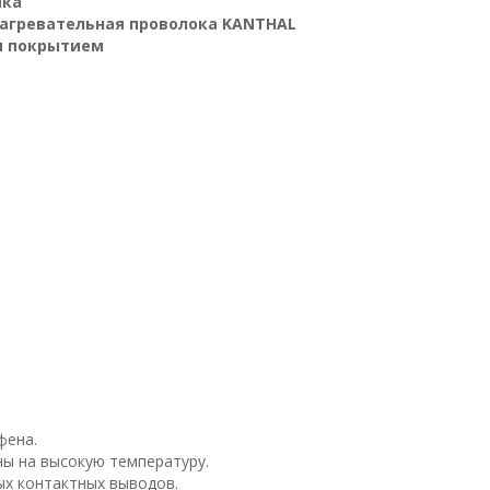
ика
агревательная проволока KANTHAL
м покрытием
т
фена.
ы на высокую температуру.
ых контактных выводов.