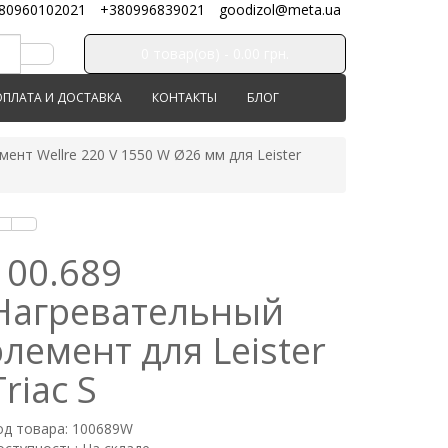
80960102021
+380996839021
goodizol@meta.ua
0 товар(ов) - 0.00 грн.
ОПЛАТА И ДОСТАВКА
КОНТАКТЫ
БЛОГ
ент Wellre 220 V 1550 W Ø26 мм для Leister
100.689
Нагревательный
элемент для Leister
Triac S
од товара: 100689W