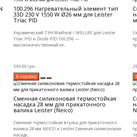
N
100.296 Нагревательный элемент тип
С
33D 230 V 1550 W Ø26 мм для Leister
н
Triac PID
м
Керамический ТЭН Wairheat / WELLRE для Leister
С
Triac PID и Diode PID.100.296 —
п
высококачественный ке..
п
599.00 грн.
29
В корзину
Сменная силиконовая термостойкая
С
насадка 28 мм для прикаточного
н
валика Leister (Neico)
N
Сменная термостойкая втулка для прикаточного
С
валика 28 мм NEICO и Leister.Сменная силиконовая
п
насадк..
те