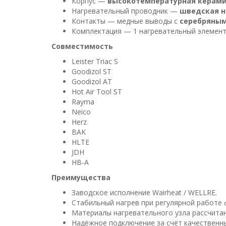
Корпус —
высокотемпературная керам
Нагревательный проводник —
шведская н
Контакты — медные выводы с
серебряны
Комплектация — 1 нагревательный элемен
Совместимость
Leister Triac S
Goodizol ST
Goodizol AT
Hot Air Tool ST
Rayma
Neico
Herz
BAK
HLTE
JDH
HB-A
Преимущества
Заводское исполнение Wairheat / WELLRE.
Стабильный нагрев при регулярной работе 
Материалы нагревательного узла рассчитан
Надёжное подключение за счёт качественн