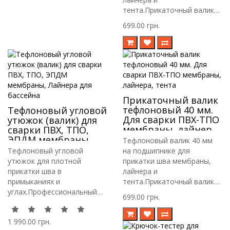
тента.Прикаточный валик
пр..
699.00 грн.
Прикаточный валик
тефлоновый 40 мм.
Тефлоновый угловой
Для сварки ПВХ-ТПО
утюжок (валик) для
мембраны, лайнера,
сварки ПВХ, ТПО,
тента
ЭПДМ мембраны,
Тефлоновый валик 40 мм
Лайнера для
Тефлоновый угловой
на подшипнике для
бассейна
утюжок для плотной
прикатки шва мембраны,
прикатки шва в
лайнера и
примыканиях и
тента.Прикаточный валик
углах.Профессиональный
пр..
699.00 грн.
угловой ут..
1 990.00 грн.