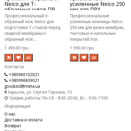
Neico для Т-
усиленные Neico 250
образных швов ПВХ
мм для ПВХ
и ТПО мембраны
мембраны, тента,
Профессиональный V-
Профессиональные
линолеума и
образный нож Neico для
усиленные ножницы Neico
ковролина
подготовки Т-стыков перед
250 мм для резки мембран,
сваркой мембраны.V-
тентовых и напольных
образный нож ..
покрытий.Уси..
1 490.00 грн.
1 990.00 грн.
Контакты
+380960102021
+380996839021
goodizol@meta.ua
Харьков, ул. Сергея Тархова, 13
График работы: Пн-Сб - 8:00-20:00, Вс - 9:00-17:00
Информация
О нас
Доставка и оплата
Возврат