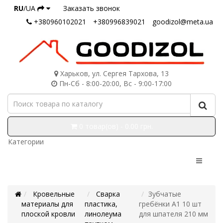
RU
/UA
Заказать звонок
+380960102021
+380996839021
goodizol@meta.ua
Харьков, ул. Сергея Тархова, 13
Пн-Сб - 8:00-20:00, Вс - 9:00-17:00
0 товар(ов) - 0.00 грн.
Категории
Кровельные
Сварка
Зубчатые
материалы для
пластика,
гребёнки A1 10 шт
плоской кровли
линолеума
для шпателя 210 мм