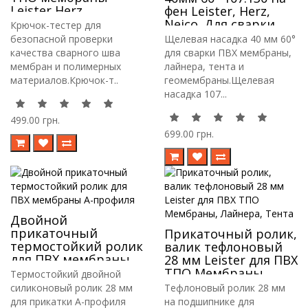
Leister Herz
фен Leister, Herz,
Neico. Для сварки
Крючок-тестер для
ПВХ мембраны,
безопасной проверки
Щелевая насадка 40 мм 60°
лайнера, тента
качества сварного шва
для сварки ПВХ мембраны,
мембран и полимерных
лайнера, тента и
материалов.Крючок-т..
геомембраны.Щелевая
насадка 107...
499.00 грн.
699.00 грн.
Двойной
прикаточный
Прикаточный ролик,
термостойкий ролик
валик тефлоновый
для ПВХ мембраны
28 мм Leister для ПВХ
А-профиля
ТПО Мембраны,
Термостойкий двойной
Лайнера, Тента
силиконовый ролик 28 мм
Тефлоновый ролик 28 мм
для прикатки А-профиля
на подшипнике для