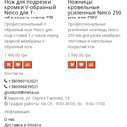
Нож для подрезки
Ножницы
кромки V-образный
кровельные
Neico для Т-
усиленные Neico 250
образных швов ПВХ
мм для ПВХ
и ТПО мембраны
мембраны, тента,
Профессиональный V-
Профессиональные
линолеума и
образный нож Neico для
усиленные ножницы Neico
ковролина
подготовки Т-стыков перед
250 мм для резки мембран,
сваркой мембраны.V-
тентовых и напольных
образный нож ..
покрытий.Уси..
1 490.00 грн.
1 990.00 грн.
Контакты
+380960102021
+380996839021
goodizol@meta.ua
Харьков, ул. Сергея Тархова, 13
График работы: Пн-Сб - 8:00-20:00, Вс - 9:00-17:00
Информация
О нас
Доставка и оплата