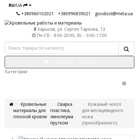
RU
/UA
+380960102021
+380996839021
goodizol@meta.ua
Харьков, ул. Сергея Тархова, 13
Пн-Сб - 8:00-20:00, Вс - 9:00-17:00
0 товар(ов) - 0.00 грн.
Категории
Кровельные
Сварка
Кожаный чехол
материалы для
пластика,
для месяцевидного
плоской кровли
линолеума
ножа
прутком
(лунообразного)