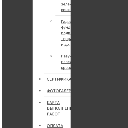
зеленая
крыша
Гидроизоляция
фундамента,
подвала,
террасы
и др.
Разуклонка
плоской
кровли
СЕРТИФИКАТЫ
ФОТОГАЛЕРЕЯ
КАРТА
ВЫПОЛНЕННЫХ
РАБОТ
ОПЛАТА