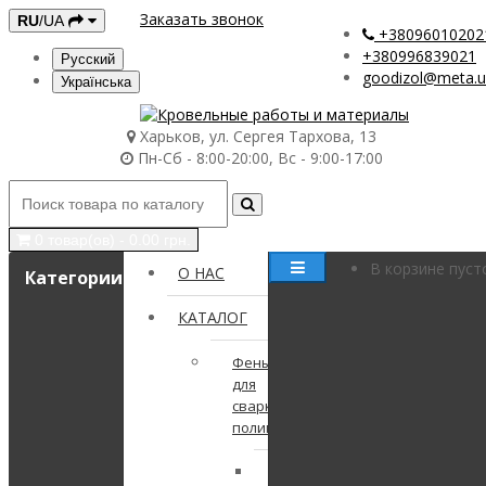
Заказать звонок
RU
/UA
+38096010202
+380996839021
Русский
goodizol@meta.
Українська
Харьков, ул. Сергея Тархова, 13
Пн-Сб - 8:00-20:00, Вс - 9:00-17:00
0 товар(ов) - 0.00 грн.
В корзине пуст
О НАС
Категории
КАТАЛОГ
Фены
для
сварки
полимеров
Готовые