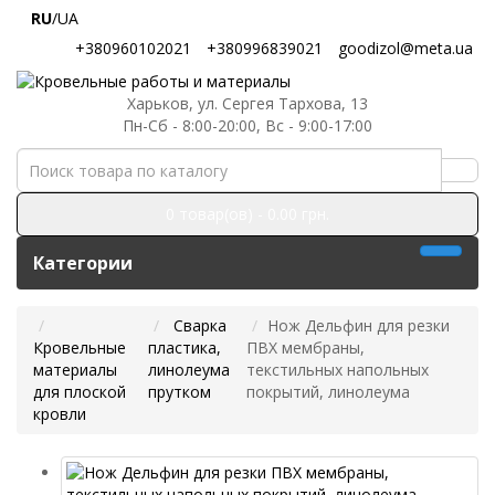
RU
/UA
+380960102021
+380996839021
goodizol@meta.ua
Харьков, ул. Сергея Тархова, 13
Пн-Сб - 8:00-20:00, Вс - 9:00-17:00
0 товар(ов) - 0.00 грн.
Категории
Сварка
Нож Дельфин для резки
Кровельные
пластика,
ПВХ мембраны,
материалы
линолеума
текстильных напольных
для плоской
прутком
покрытий, линолеума
кровли