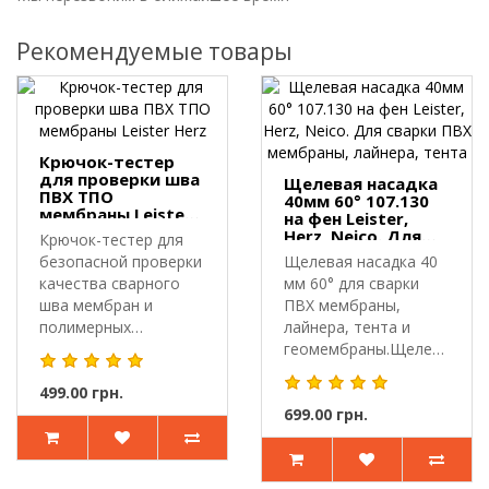
Рекомендуемые товары
Крючок-тестер
для проверки шва
Щелевая насадка
ПВХ ТПО
40мм 60° 107.130
мембраны Leister
на фен Leister,
Herz
Herz, Neico. Для
Крючок-тестер для
сварки ПВХ
безопасной проверки
Щелевая насадка 40
мембраны,
качества сварного
мм 60° для сварки
лайнера, тента
шва мембран и
ПВХ мембраны,
полимерных
лайнера, тента и
материалов.Крючок-
геомембраны.Щелевая
т..
насадка 107...
499.00 грн.
699.00 грн.