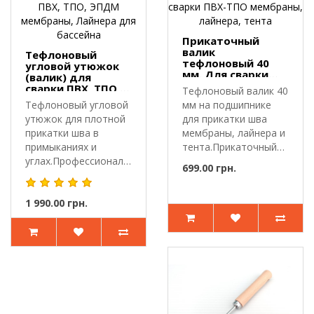
Прикаточный
валик
Тефлоновый
тефлоновый 40
угловой утюжок
мм. Для сварки
(валик) для
ПВХ-ТПО
сварки ПВХ, ТПО,
Тефлоновый валик 40
мембраны,
ЭПДМ мембраны,
Тефлоновый угловой
мм на подшипнике
лайнера, тента
Лайнера для
утюжок для плотной
для прикатки шва
бассейна
прикатки шва в
мембраны, лайнера и
примыканиях и
тента.Прикаточный
углах.Профессиональный
валик пр..
699.00 грн.
угловой ут..
1 990.00 грн.