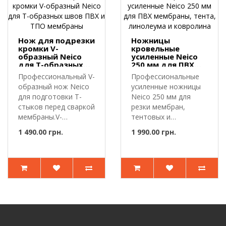
Нож для подрезки
Ножницы
кромки V-
кровельные
образный Neico
усиленные Neico
для Т-образных
250 мм для ПВХ
швов ПВХ и ТПО
мембраны, тента,
Профессиональный V-
Профессиональные
мембраны
линолеума и
образный нож Neico
усиленные ножницы
ковролина
для подготовки Т-
Neico 250 мм для
стыков перед сваркой
резки мембран,
мембраны.V-
тентовых и
образный нож ..
напольных
1 490.00 грн.
1 990.00 грн.
покрытий.Уси..