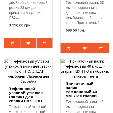
ТПО Мембраны,
двойной силиконовый
Тефлоновый ролик 28
Лайнера, Тента
ролик 28 мм для
мм на подшипнике
прикатки А-профиля
для прикатки шва
ПВХ
мембраны, лайнера и
мембраны.Двойной
тента.Прикаточный
3 990.00 грн.
прикаточный..
валик пр..
699.00 грн.
Прикаточный
валик
Тефлоновый
тефлоновый 40
угловой утюжок
мм. Для сварки
(валик) для
ПВХ-ТПО
сварки ПВХ, ТПО,
Тефлоновый валик 40
мембраны,
ЭПДМ мембраны,
Тефлоновый угловой
мм на подшипнике
лайнера, тента
Лайнера для
утюжок для плотной
для прикатки шва
бассейна