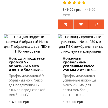
т..
349.00 грн.
449.00
грн.
Нож для подрезки
Ножницы
кромки V-
кровельные
образный Neico
усиленные Neico
для Т-образных
250 мм для ПВХ
швов ПВХ и ТПО
мембраны, тента,
Профессиональный V-
Профессиональные
мембраны
линолеума и
образный нож Neico
усиленные ножницы
ковролина
для подготовки Т-
Neico 250 мм для
стыков перед сваркой
резки мембран,
мембраны.V-
тентовых и
образный нож ..
напольных
1 490.00 грн.
1 990.00 грн.
покрытий.Уси..