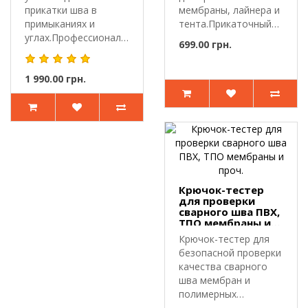
прикатки шва в
мембраны, лайнера и
примыканиях и
тента.Прикаточный
углах.Профессиональный
валик пр..
699.00 грн.
угловой ут..
1 990.00 грн.
Крючок-тестер
для проверки
сварного шва ПВХ,
ТПО мембраны и
проч.
Крючок-тестер для
безопасной проверки
качества сварного
шва мембран и
полимерных
материалов.Крючок-