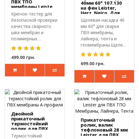
ПВХ ТПО
40мм 60° 107.130
мембраны Leister
на фен Leister,
Herz
Herz, Neico. Для
Крючок-тестер для
сварки ПВХ
безопасной проверки
Щелевая насадка 40
мембраны,
качества сварного
мм 60° для сварки
лайнера, тента
шва мембран и
ПВХ мембраны,
полимерных
лайнера, тента и
материалов.Крючок-
геомембраны.Щелевая
т..
насадка 107...
499.00 грн.
699.00 грн.
Двойной
прикаточный
Прикаточный
термостойкий
ролик, валик
ролик для ПВХ
тефлоновый 28 мм
мембраны А-
Leister для ПВХ
Термостойкий
профиля