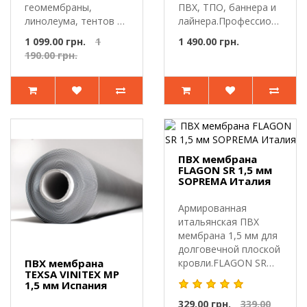
геомембраны,
ПВХ, ТПО, баннера и
линолеума, тентов и
лайнера.Профессиональны
баннеров.Складной
к..
1 099.00 грн.
1
1 490.00 грн.
нож-тестер..
190.00 грн.
ПВХ мембрана
FLAGON SR 1,5 мм
SOPREMA Италия
Армированная
итальянская ПВХ
мембрана 1,5 мм для
долговечной плоской
ПВХ мембрана
кровли.FLAGON SR
TEXSA VINITEX MP
1,5 мм SOPREMA..
1,5 мм Испания
329.00 грн.
339.00