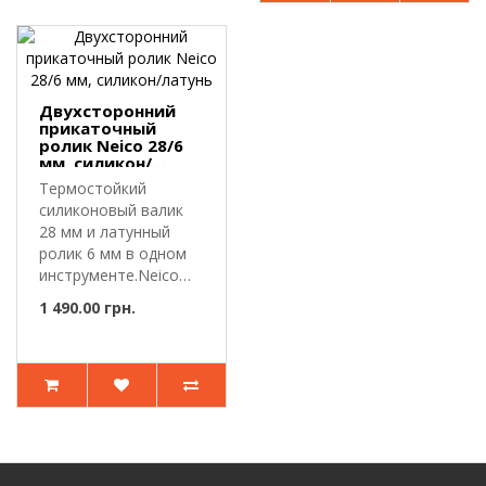
Двухсторонний
прикаточный
ролик Neico 28/6
мм, силикон/
латунь
Термостойкий
силиконовый валик
28 мм и латунный
ролик 6 мм в одном
инструменте.Neico
NT5111047 — дву..
1 490.00 грн.