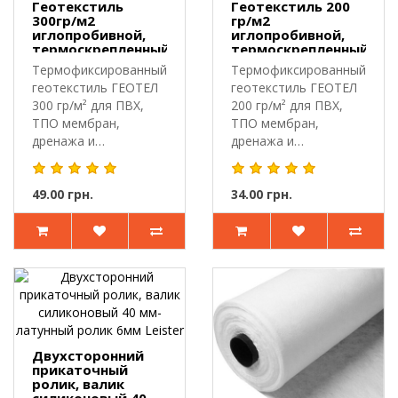
Геотекстиль
Геотекстиль 200
300гр/м2
гр/м2
иглопробивной,
иглопробивной,
термоскрепленный
термоскрепленный
Термофиксированный
Термофиксированный
геотекстиль ГЕОТЕЛ
геотекстиль ГЕОТЕЛ
300 гр/м² для ПВХ,
200 гр/м² для ПВХ,
ТПО мембран,
ТПО мембран,
дренажа и
дренажа и
дорогОписаниеГеотекс..
дорогГеотекстиль
ГЕО..
49.00 грн.
34.00 грн.
Двухсторонний
прикаточный
ролик, валик