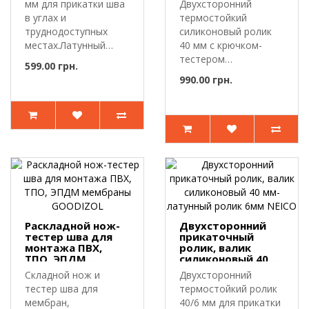
мм для прикатки шва
Двухсторонний
шва Leister
в углах и
термостойкий
труднодоступных
силиконовый ролик
местах.Латунный
40 мм с крючком-
прикаточный ролик ..
тестером
599.00 грн.
шва.Двухсторонний
990.00 грн.
прикаточный ..
Раскладной нож-
Двухсторонний
тестер шва для
прикаточный
монтажа ПВХ,
ролик, валик
ТПО, ЭПДМ
силиконовый 40
мембраны
мм- латунный
Складной нож и
Двухсторонний
GOODIZOL
ролик 6мм NEICO
тестер шва для
термостойкий ролик
мембран,
40/6 мм для прикатки