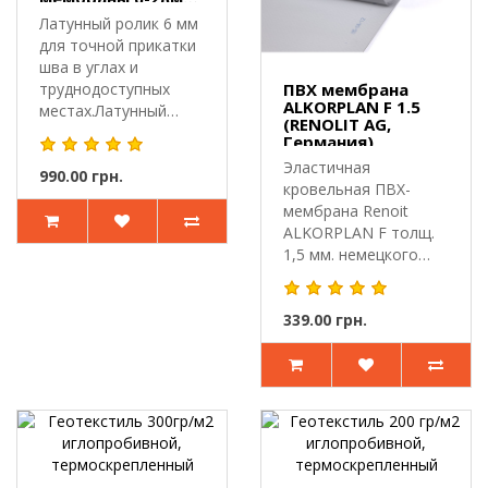
Neico
Латунный ролик 6 мм
для точной прикатки
шва в углах и
труднодоступных
ПВХ мембрана
ALKORPLAN F 1.5
местах.Латунный
(RENOLIT AG,
прикаточный ро..
Германия)
Эластичная
990.00 грн.
кровельная ПВХ-
мембрана Renoit
ALKORPLAN F толщ.
1,5 мм. немецкого
концерна
RENOLITармир..
339.00 грн.