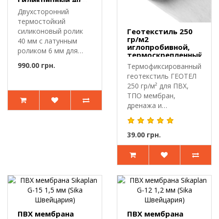
силиконовый 40
мм- латунный
Двухсторонний
ролик 6мм Leister
термостойкий
силиконовый ролик
Геотекстиль 250
гр/м2
40 мм с латунным
иглопробивной,
роликом 6 мм для
термоскрепленный
точной прикатки
990.00 грн.
Термофиксированный
шва.Д..
геотекстиль ГЕОТЕЛ
250 гр/м² для ПВХ,
ТПО мембран,
дренажа и
дорогГеотекстиль
ГЕО..
39.00 грн.
ПВХ мембрана
ПВХ мембрана