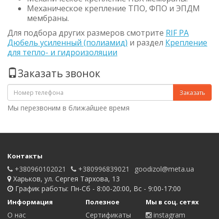
Механическое крепление ТПО, ФПО и ЭПДМ
мембраны.
Для подбора других размеров смотрите
RIF PA
Дюбель усиленный (полиамид)
и раздел
Крепление
для тепло- и гидроизоляции
Заказать звонок
Заказать
Мы перезвоним в ближайшее время
Контакты
+380960102021
+380996839021
goodizol@meta.ua
Харьков, ул. Сергея Тархова, 13
График работы: Пн-Сб - 8:00-20:00, Вс - 9:00-17:00
Информация
Полезное
Мы в соц. сетях
О нас
Сертификаты
instagram