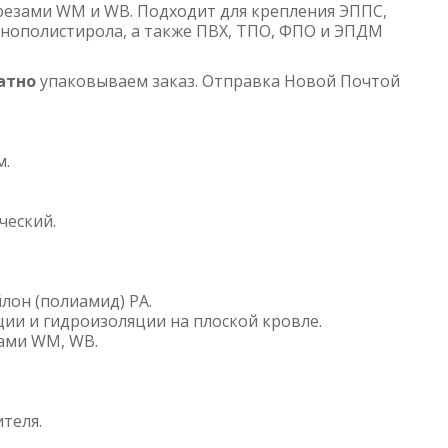
резами WM и WB. Подходит для крепления ЭППС,
енополистирола, а также ПВХ, ТПО, ФПО и ЭПДМ
атно
упаковываем заказ. Отправка Новой Почтой
м.
ческий.
он (полиамид) PA.
ии и гидроизоляции на плоской кровле.
ами WM, WB.
теля.