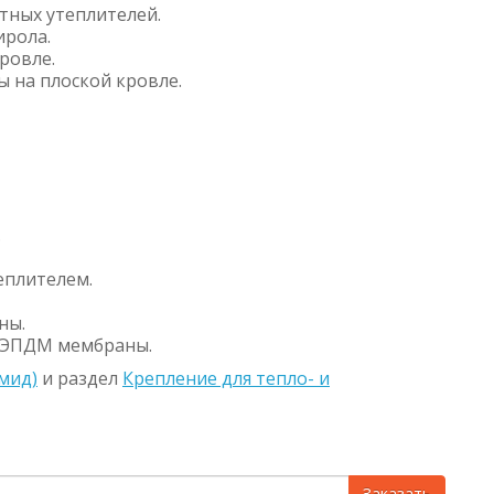
тных утеплителей.
ирола.
ровле.
 на плоской кровле.
.
еплителем.
ны.
 ЭПДМ мембраны.
мид)
и раздел
Крепление для тепло- и
Заказать