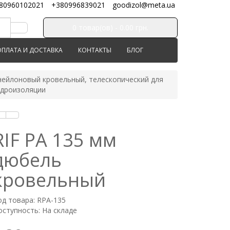
80960102021
+380996839021
goodizol@meta.ua
0 товар(ов) - 0.00 грн.
ОПЛАТА И ДОСТАВКА
КОНТАКТЫ
БЛОГ
 нейлоновый кровельный, телескопический для
идроизоляции
RIF PA 135 мм
дюбель
кровельный
од товара: RPA-135
оступность: На складе