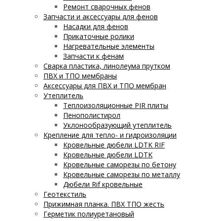
Ремонт сварочных фенов
Запчасти и аксессуары для фенов
Насадки для фенов
Прикаточные ролики
Нагревательные элементы
Запчасти к фенам
Сварка пластика, линолеума прутком
ПВХ и ТПО мембраны
Аксессуары для ПВХ и ТПО мембран
Утеплитель
Теплоизоляционные PIR плиты
Пенополистирол
Уклонообразующий утеплитель
Крепление для тепло- и гидроизоляции
Кровельные дюбели LDTK RIF
Кровельные дюбели LDTK
Кровельные саморезы по бетону
Кровельные саморезы по металлу
Дюбели Rif кровельные
Геотекстиль
Прижимная планка. ПВХ ТПО жесть
Герметик полиуретановый