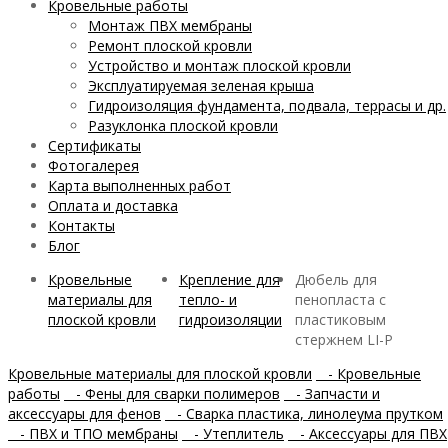
Кровельные работы
Монтаж ПВХ мембраны
Ремонт плоской кровли
Устройство и монтаж плоской кровли
Эксплуатируемая зеленая крыша
Гидроизоляция фундамента, подвала, террасы и др.
Разуклонка плоской кровли
Сертификаты
Фотогалерея
Карта выполненных работ
Оплата и доставка
Контакты
Блог
Кровельные
Крепление для
Дюбель для
материалы для
тепло- и
пенопласта с
плоской кровли
гидроизоляции
пластиковым
стержнем LI-P
Кровельные материалы для плоской кровли
- Кровельные
работы
- Фены для сварки полимеров
- Запчасти и
аксессуары для фенов
- Сварка пластика, линолеума прутком
- ПВХ и ТПО мембраны
- Утеплитель
- Аксессуары для ПВХ