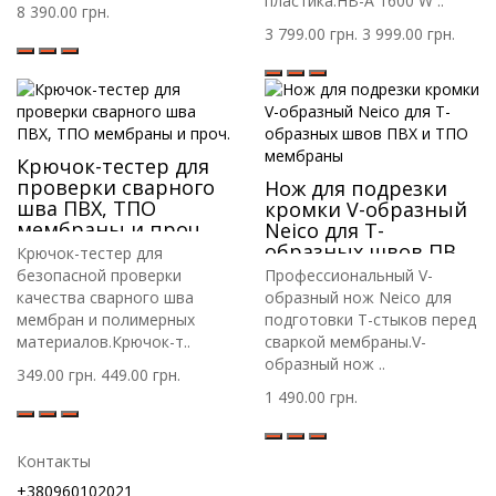
пластика.HB-A 1600 W ..
8 390.00 грн.
3 799.00 грн.
3 999.00 грн.
Крючок-тестер для
проверки сварного
Нож для подрезки
шва ПВХ, ТПО
кромки V-образный
мембраны и проч.
Neico для Т-
образных швов ПВХ
Крючок-тестер для
и ТПО мембраны
безопасной проверки
Профессиональный V-
качества сварного шва
образный нож Neico для
мембран и полимерных
подготовки Т-стыков перед
материалов.Крючок-т..
сваркой мембраны.V-
образный нож ..
349.00 грн.
449.00 грн.
1 490.00 грн.
Контакты
+380960102021