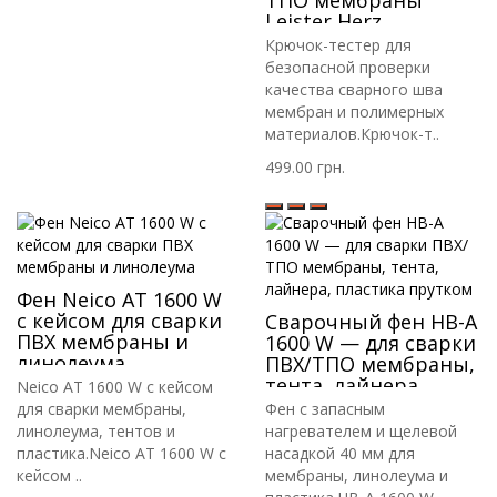
ТПО мембраны
Leister Herz
Крючок-тестер для
безопасной проверки
качества сварного шва
мембран и полимерных
материалов.Крючок-т..
499.00 грн.
Фен Neico AT 1600 W
с кейсом для сварки
Сварочный фен HB-A
ПВХ мембраны и
1600 W — для сварки
линолеума
ПВХ/ТПО мембраны,
тента, лайнера,
Neico AT 1600 W с кейсом
пластика прутком
для сварки мембраны,
Фен с запасным
линолеума, тентов и
нагревателем и щелевой
пластика.Neico AT 1600 W с
насадкой 40 мм для
кейсом ..
мембраны, линолеума и