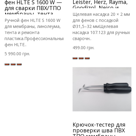
Leister, Herz, Rayma,
фен HLTE S 1600 W —
Goodizol, Neico и
для сварки ПВХ/ТПО
другим
мембраны, тента,
Щелевая насадка 20 × 2 мм
лайнера, пластика
Ручной фен HLTE S 1600 W
для фенов с посадкой
прутком
для мембраны, линолеума,
Ø31,5–32 ммЩелевая
тента и ремонта
насадка 107.123 для ручных
пластика.Профессиональный
сварочн..
фен HLTE..
499.00 грн.
5 990.00 грн.
Крючок-тестер для
проверки шва ПВХ