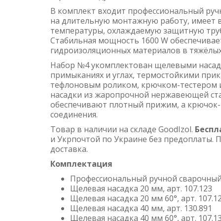
В комплект входит профессиональный ручн
на длительную монтажную работу, имеет в
температуры, охлаждаемую защитную труб
Стабильная мощность 1600 W обеспечивае
гидроизоляционных материалов в тяжёлых
Набор №4 укомплектован щелевыми насадк
примыканиях и углах, термостойкими при
тефлоновым роликом, крючком-тестером 
насадки из жаропрочной нержавеющей ст
обеспечивают плотный прижим, а крючок-
соединения.
Товар в наличии на складе GoodIzol.
Беспл
и Укрпочтой по Украине без предоплаты. П
доставка.
Комплектация
Профессиональный ручной сварочный 
Щелевая насадка 20 мм, арт. 107.123
Щелевая насадка 20 мм 60°, арт. 107.1
Щелевая насадка 40 мм, арт. 130.891
Щелевая насадка 40 мм 60°, арт. 107.1