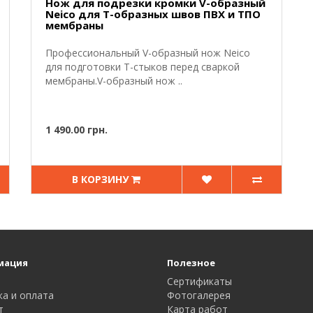
Нож для подрезки кромки V-образный
Neico для Т-образных швов ПВХ и ТПО
мембраны
Профессиональный V-образный нож Neico
для подготовки Т-стыков перед сваркой
мембраны.V-образный нож ..
1 490.00 грн.
В КОРЗИНУ
мация
Полезное
Сертификаты
ка и оплата
Фотогалерея
т
Карта работ