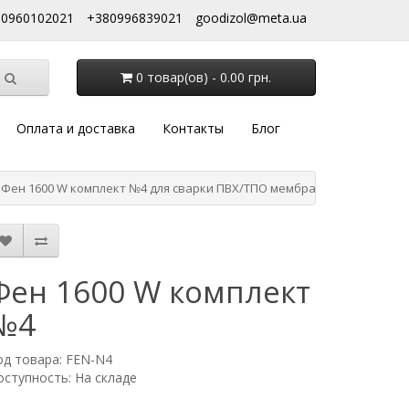
80960102021
+380996839021
goodizol@meta.ua
0 товар(ов) - 0.00 грн.
Оплата и доставка
Контакты
Блог
Фен 1600 W комплект №4 для сварки ПВХ/ТПО мембраны, тента, лайн
Фен 1600 W комплект
№4
од товара: FEN-N4
оступность: На складе