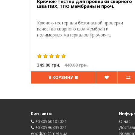
Крючок-тестер для проверки сварного
шва ПВХ, ТПО мембраны и проч.
Крючок-тестер для безопасной проверки
качества сварного шва мембран и
полимерных материалов.Крючок-т..
349.00 грн.
449.00 грн.
В КОРЗИНУ
Контакты
Инфор
+380960102021
О нас
+380996839021
Достав
goodizol@meta.ua
Возвра