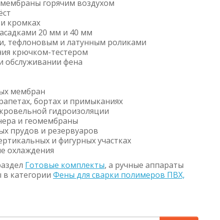
 мембраны горячим воздухом
ёст
 и кромках
садками 20 мм и 40 мм
и, тефлоновым и латунным роликами
ния крючком-тестером
и обслуживании фена
ых мембран
рапетах, бортах и примыканиях
 кровельной гидроизоляции
йнера и геомембраны
ых прудов и резервуаров
ертикальных и фигурных участках
ле охлаждения
раздел
Готовые комплекты
, а ручные аппараты
ы в категории
Фены для сварки полимеров ПВХ,