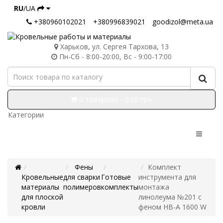
RU
/UA
+380960102021
+380996839021
goodizol@meta.ua
Харьков, ул. Сергея Тархова, 13
Пн-Сб - 8:00-20:00, Вс - 9:00-17:00
0 товар(ов) - 0.00 грн.
Категории
Фены
Комплект
Кровельные
для сварки
Готовые
инструмента для
материалы
полимеров
комплекты
монтажа
для плоской
линолеума №201 с
кровли
феном HB-A 1600 W