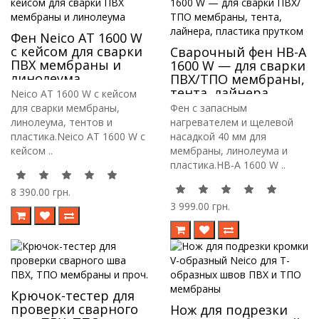
Фен Neico AT 1600 W
с кейсом для сварки
Сварочный фен HB-A
ПВХ мембраны и
1600 W — для сварки
линолеума
ПВХ/ТПО мембраны,
тента, лайнера,
Neico AT 1600 W с кейсом
пластика прутком
для сварки мембраны,
Фен с запасным
линолеума, тентов и
нагревателем и щелевой
пластика.Neico AT 1600 W с
насадкой 40 мм для
кейсом ..
мембраны, линолеума и
пластика.HB-A 1600 W ..
8 390.00 грн.
3 999.00 грн.
Крючок-тестер для
проверки сварного
Нож для подрезки