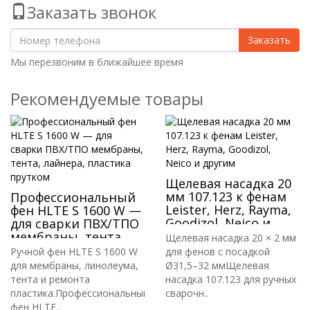
Заказать звонок
Заказать
Мы перезвоним в ближайшее время
Рекомендуемые товары
Щелевая насадка 20
мм 107.123 к фенам
Профессиональный
Leister, Herz, Rayma,
фен HLTE S 1600 W —
Goodizol, Neico и
для сварки ПВХ/ТПО
другим
мембраны, тента,
Щелевая насадка 20 × 2 мм
лайнера, пластика
Ручной фен HLTE S 1600 W
для фенов с посадкой
прутком
для мембраны, линолеума,
Ø31,5–32 ммЩелевая
тента и ремонта
насадка 107.123 для ручных
пластика.Профессиональный
сварочн..
фен HLTE..