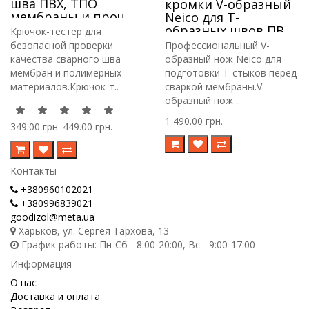
шва ПВХ, ТПО
кромки V-образный
мембраны и проч.
Neico для Т-
образных швов ПВХ
Крючок-тестер для
и ТПО мембраны
безопасной проверки
Профессиональный V-
качества сварного шва
образный нож Neico для
мембран и полимерных
подготовки Т-стыков перед
материалов.Крючок-т..
сваркой мембраны.V-
образный нож ..
1 490.00 грн.
349.00 грн.
449.00 грн.
Контакты
+380960102021
+380996839021
goodizol@meta.ua
Харьков, ул. Сергея Тархова, 13
График работы: Пн-Сб - 8:00-20:00, Вс - 9:00-17:00
Информация
О нас
Доставка и оплата