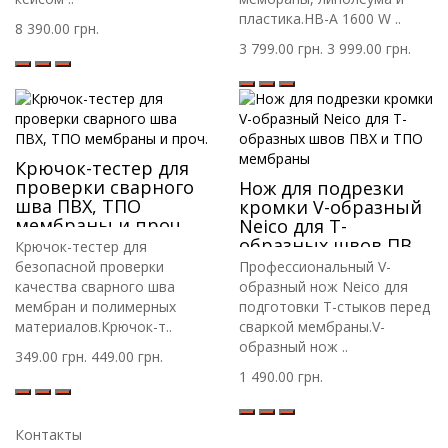
пластика.HB-A 1600 W ..
8 390.00 грн.
3 799.00 грн.
3 999.00 грн.
Крючок-тестер для
проверки сварного
Нож для подрезки
шва ПВХ, ТПО
кромки V-образный
мембраны и проч.
Neico для Т-
образных швов ПВХ
Крючок-тестер для
и ТПО мембраны
безопасной проверки
Профессиональный V-
качества сварного шва
образный нож Neico для
мембран и полимерных
подготовки Т-стыков перед
материалов.Крючок-т..
сваркой мембраны.V-
образный нож ..
349.00 грн.
449.00 грн.
1 490.00 грн.
Контакты