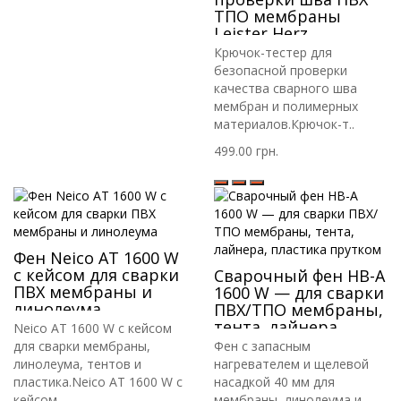
ТПО мембраны
Leister Herz
Крючок-тестер для
безопасной проверки
качества сварного шва
мембран и полимерных
материалов.Крючок-т..
499.00 грн.
Фен Neico AT 1600 W
с кейсом для сварки
Сварочный фен HB-A
ПВХ мембраны и
1600 W — для сварки
линолеума
ПВХ/ТПО мембраны,
тента, лайнера,
Neico AT 1600 W с кейсом
пластика прутком
для сварки мембраны,
Фен с запасным
линолеума, тентов и
нагревателем и щелевой
пластика.Neico AT 1600 W с
насадкой 40 мм для
кейсом ..
мембраны, линолеума и