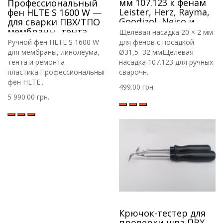
мм 107.123 к фенам
Профессиональный
Leister, Herz, Rayma,
фен HLTE S 1600 W —
Goodizol, Neico и
для сварки ПВХ/ТПО
другим
мембраны, тента,
Щелевая насадка 20 × 2 мм
лайнера, пластика
Ручной фен HLTE S 1600 W
для фенов с посадкой
прутком
для мембраны, линолеума,
Ø31,5–32 ммЩелевая
тента и ремонта
насадка 107.123 для ручных
пластика.Профессиональный
сварочн..
фен HLTE..
499.00 грн.
5 990.00 грн.
Крючок-тестер для
проверки шва ПВХ