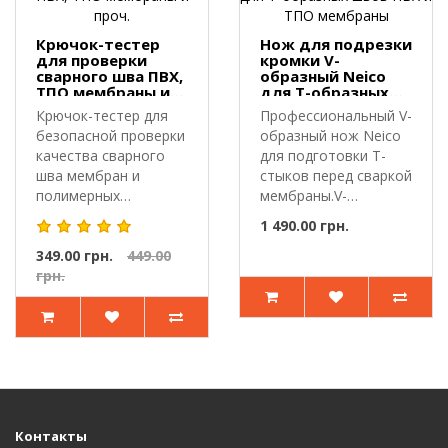
Крючок-тестер
Нож для подрезки
для проверки
кромки V-
сварного шва ПВХ,
образный Neico
ТПО мембраны и
для Т-образных
проч.
швов ПВХ и ТПО
Крючок-тестер для
Профессиональный V-
мембраны
безопасной проверки
образный нож Neico
качества сварного
для подготовки Т-
шва мембран и
стыков перед сваркой
полимерных
мембраны.V-
материалов.Крючок-
образный нож ..
1 490.00 грн.
т..
349.00 грн.
449.00
грн.
Контакты