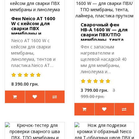
Фен Neico AT 1600
W с кейсом для
Сварочный фен
сварки ПВХ
HB-A 1600 W — для
мембраны и
сварки ПВХ/ТПО
линолеума
мембраны, тента,
Neico AT 1600 W с
лайнера, пластика
кейсом для сварки
Фен с запасным
прутком
мембраны,
нагревателем и
линолеума, тентов и
щелевой насадкой 40
пластика.Neico AT
мм для мембраны,
1600 W с кейсом ..
линолеума и
пластика.HB-A 1600 W
8 390.00 грн.
..
3 799.00 грн.
3
999.00 грн.