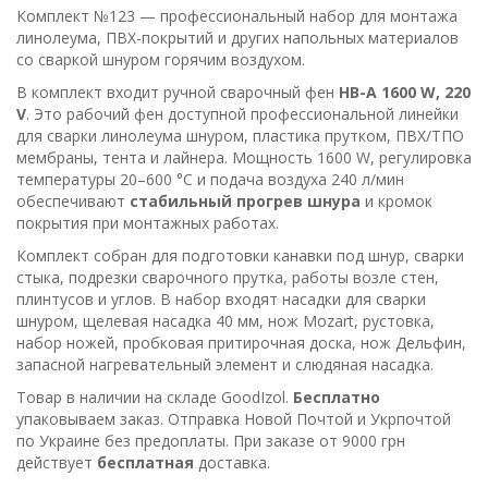
Комплект №123 — профессиональный набор для монтажа
линол
еума, ПВХ-покрытий и других напольных материалов
со сваркой шнуром горячим воздухом.
В комплект входит ручной сварочный фен
HB-A 1600 W, 220
V
. Это рабочий фен доступной профессиональной линейки
для сварки линолеума шнуром, пластика прутком, ПВХ/ТПО
мембраны, тента и лайнера. Мощность 1600 W, регулировка
температуры 20–600 °C и подача воздуха 240 л/мин
обеспечивают
стабильный прогрев шнура
и кромок
покрытия при монтажных работах.
Комплект собран для подготовки канавки под шнур, сварки
стыка, подрезки сварочного прутка, работы возле стен,
плинтусов и углов. В набор входят насадки для сварки
шнуром, щелевая насадка 40 мм, нож Mozart, рустовка,
набор ножей, пробковая притирочная доска, нож Дельфин,
запасной нагревательный элемент и слюдяная насадка.
Товар в наличии на складе GoodIzol.
Бесплатно
упаковываем заказ. Отправка Новой Почтой и Укрпочтой
по Украине без предоплаты. При заказе от 9000 грн
действует
бесплатная
доставка.