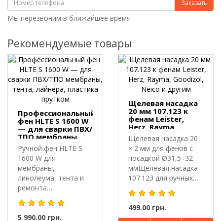
Заказать
Мы перезвоним в ближайшее время
Рекомендуемые товары
Щелевая насадка
20 мм 107.123 к
Профессиональный
фенам Leister,
фен HLTE S 1600 W
Herz, Rayma,
— для сварки ПВХ/
Goodizol, Neico и
ТПО мембраны,
Щелевая насадка 20
другим
тента, лайнера,
Ручной фен HLTE S
× 2 мм для фенов с
пластика прутком
1600 W для
посадкой Ø31,5–32
мембраны,
ммЩелевая насадка
линолеума, тента и
107.123 для ручных
ремонта
сварочн..
пластика.Профессиональный
фен HLTE..
499.00 грн.
5 990.00 грн.