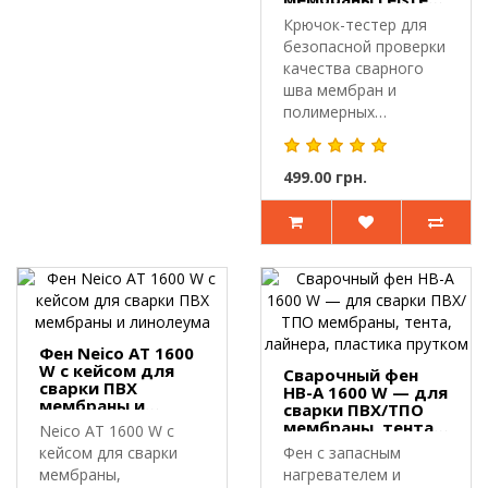
Herz
Крючок-тестер для
безопасной проверки
качества сварного
шва мембран и
полимерных
материалов.Крючок-
т..
499.00 грн.
Фен Neico AT 1600
W с кейсом для
Сварочный фен
сварки ПВХ
HB-A 1600 W — для
мембраны и
сварки ПВХ/ТПО
линолеума
мембраны, тента,
Neico AT 1600 W с
лайнера, пластика
кейсом для сварки
Фен с запасным
прутком
мембраны,
нагревателем и