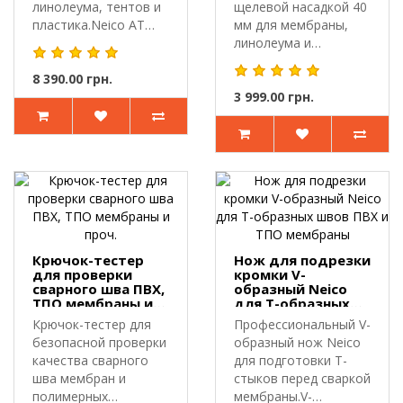
линолеума, тентов и
щелевой насадкой 40
пластика.Neico AT
мм для мембраны,
1600 W с кейсом ..
линолеума и
пластика.HB-A 1600 W
8 390.00 грн.
..
3 999.00 грн.
Крючок-тестер
Нож для подрезки
для проверки
кромки V-
сварного шва ПВХ,
образный Neico
ТПО мембраны и
для Т-образных
проч.
швов ПВХ и ТПО
Крючок-тестер для
Профессиональный V-
мембраны
безопасной проверки
образный нож Neico
качества сварного
для подготовки Т-
шва мембран и
стыков перед сваркой
полимерных
мембраны.V-