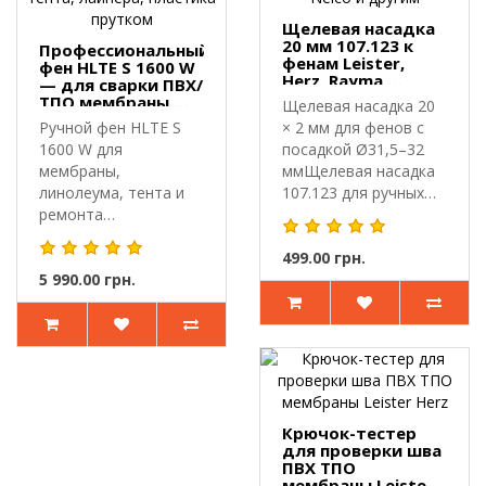
Щелевая насадка
20 мм 107.123 к
Профессиональный
фенам Leister,
фен HLTE S 1600 W
Herz, Rayma,
— для сварки ПВХ/
Goodizol, Neico и
ТПО мембраны,
Щелевая насадка 20
другим
тента, лайнера,
Ручной фен HLTE S
× 2 мм для фенов с
пластика прутком
1600 W для
посадкой Ø31,5–32
мембраны,
ммЩелевая насадка
линолеума, тента и
107.123 для ручных
ремонта
сварочн..
пластика.Профессиональный
фен HLTE..
499.00 грн.
5 990.00 грн.
Крючок-тестер
для проверки шва
ПВХ ТПО
мембраны Leister