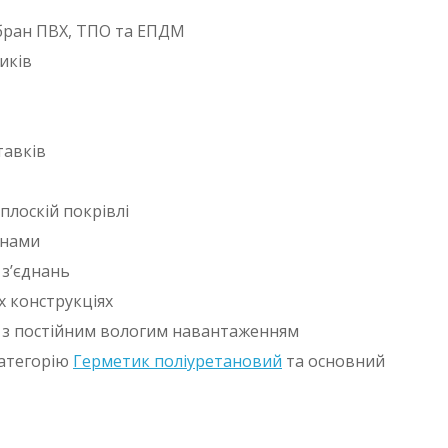
бран ПВХ, ТПО та ЕПДМ
иків
тавків
плоскій покрівлі
анами
 з’єднань
х конструкціях
ах з постійним вологим навантаженням
категорію
Герметик поліуретановий
та основний