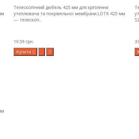
Телескопічний дюбель 425 мм для кріплення
Т
мм
утеплювача та покрівельної мембрани.LDTK 425 мм
у
— телескоп..
5
19.59 грн.
33
Купити
мм