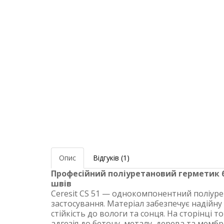
Опис
Відгуків (1)
Професійний поліуретановий герметик 6
швів
Ceresit CS 51 — однокомпонентний поліуре
застосування. Матеріал забезпечує надійну г
стійкість до вологи та сонця. На сторінці то
адгезія до бетону, металу, дерева та мемб