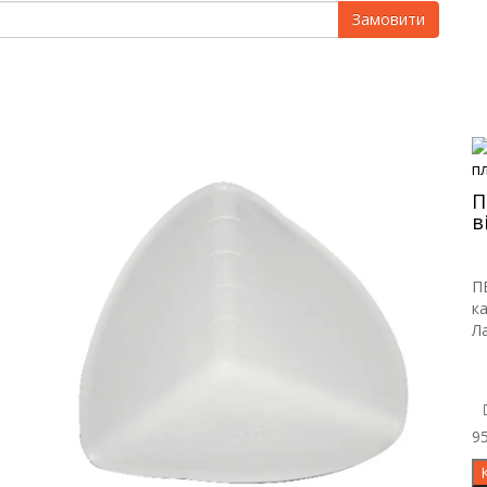
Замовити
П
в
П
ка
Л
95