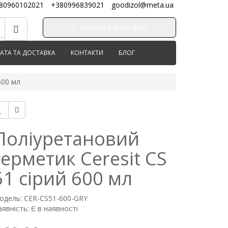
80960102021
+380996839021
goodizol@meta.ua
Товарів 0 (0.00 грн.)
АТА ТА ДОСТАВКА
КОНТАКТИ
БЛОГ
600 мл
Поліуретановий
герметик Ceresit CS
51 сірий 600 мл
одель: CER-CS51-600-GRY
явність: Є в наявності