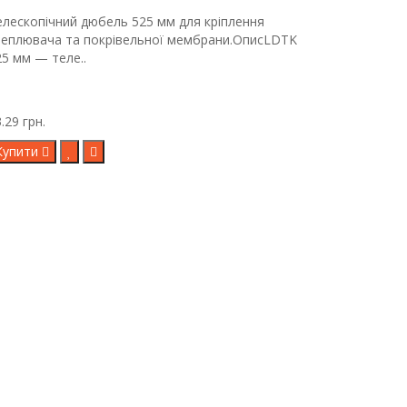
елескопічний дюбель 525 мм для кріплення
теплювача та покрівельної мембрани.ОписLDTK
25 мм — теле..
.29 грн.
Купити