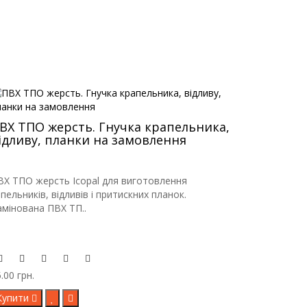
ВХ ТПО жерсть. Гнучка крапельника,
ідливу, планки на замовлення
ВХ ТПО жерсть Icopal для виготовлення
пельників, відливів і притискних планок.
амінована ПВХ ТП..
.00 грн.
Купити