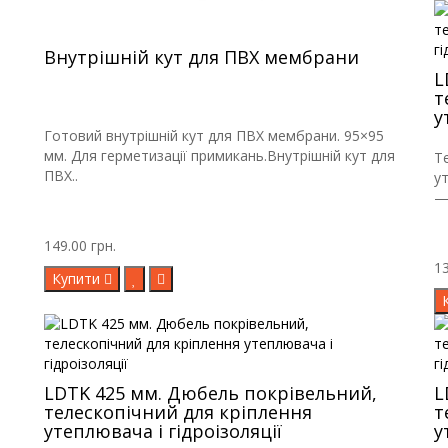
Внутрішній кут для ПВХ мембрани
L
т
у
Готовий внутрішній кут для ПВХ мембрани. 95×95
мм. Для герметизації примикань.Внутрішній кут для
Т
ПВХ..
у
—
149.00 грн.
13
Купити
LDTK 425 мм. Дюбель покрівельний,
L
телескопічний для кріплення
т
утеплювача і гідроізоляції
у