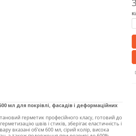
К
00 мл для покрівлі, фасадів і деформаційних
тановий герметик професійного класу, готовий до
ерметизацію швів і стиків, зберігає еластичність і
вару вказані об’єм 600 мл, сірий колір, висока
ран, а також подовження при розриві до 600%.