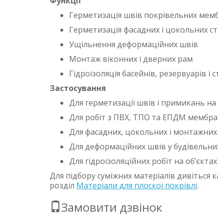
Функції
Герметизація швів покрівельних мем
Герметизація фасадних і цокольних ст
Ущільнення деформаційних швів
Монтаж віконних і дверних рам
Гідроізоляція басейнів, резервуарів і с
Застосування
Для герметизації швів і примикань на 
Для робіт з ПВХ, ТПО та ЕПДМ мембр
Для фасадних, цокольних і монтажних
Для деформаційних швів у будівельни
Для гідроізоляційних робіт на об’єкт
Для підбору суміжних матеріалів дивіться 
розділ
Матеріали для плоскої покрівлі
.
Замовити дзвінок