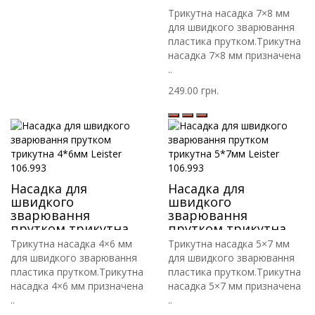
7*8мм Leister 106.993
Трикутна насадка 7×8 мм
для швидкого зварювання
пластика прутком.Трикутна
насадка 7×8 мм призначена
..
249.00 грн.
Насадка для
Насадка для
швидкого
швидкого
зварювання
зварювання
прутком трикутна
прутком трикутна
4*6мм Leister 106.993
5*7мм Leister 106.993
Трикутна насадка 4×6 мм
Трикутна насадка 5×7 мм
для швидкого зварювання
для швидкого зварювання
пластика прутком.Трикутна
пластика прутком.Трикутна
насадка 4×6 мм призначена
насадка 5×7 мм призначена
..
..