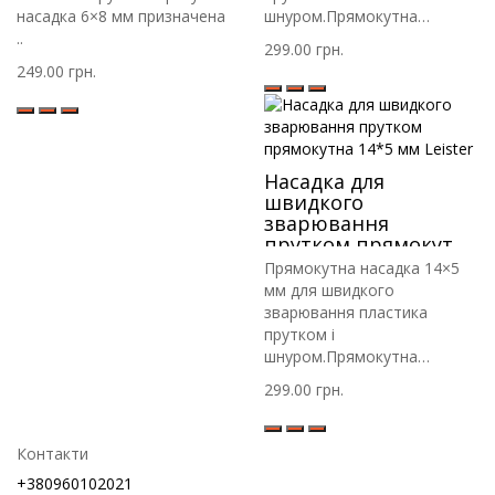
насадка 6×8 мм призначена
шнуром.Прямокутна
..
насадка приз..
299.00 грн.
249.00 грн.
Насадка для
швидкого
зварювання
прутком прямокутна
14*5 мм Leister
Прямокутна насадка 14×5
мм для швидкого
зварювання пластика
прутком і
шнуром.Прямокутна
насадка приз..
299.00 грн.
Контакти
+380960102021