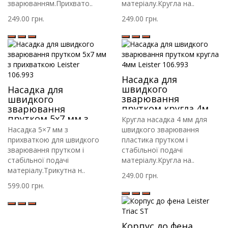
зварюванням.Прихвато..
матеріалу.Кругла на..
249.00 грн.
249.00 грн.
Насадка для
швидкого
Насадка для
зварювання
швидкого
прутком кругла 4мм
зварювання
Leister 106.993
прутком 5х7 мм з
Кругла насадка 4 мм для
прихваткою Leister
Насадка 5×7 мм з
швидкого зварювання
106.993
прихваткою для швидкого
пластика прутком і
зварювання прутком і
стабільної подачі
стабільної подачі
матеріалу.Кругла на..
матеріалу.Трикутна н..
249.00 грн.
599.00 грн.
Корпус до фена