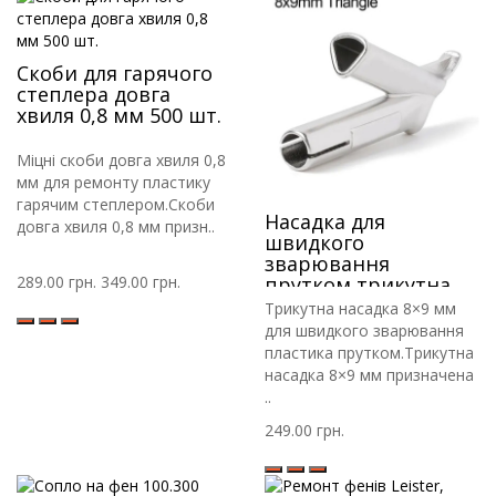
Скоби для гарячого
степлера довга
хвиля 0,8 мм 500 шт.
Міцні скоби довга хвиля 0,8
мм для ремонту пластику
гарячим степлером.Скоби
Насадка для
довга хвиля 0,8 мм призн..
швидкого
зварювання
289.00 грн.
349.00 грн.
прутком трикутна
8*9мм Leister 106.993
Трикутна насадка 8×9 мм
для швидкого зварювання
пластика прутком.Трикутна
насадка 8×9 мм призначена
..
249.00 грн.