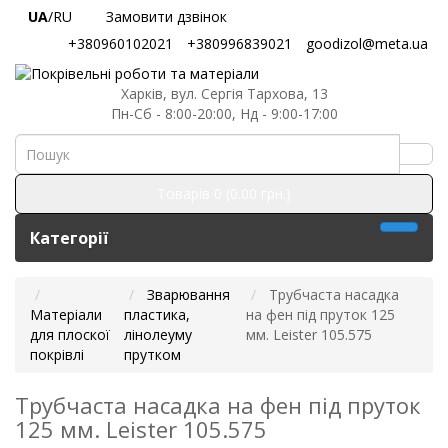
UA
/RU
Замовити дзвінок
+380960102021
+380996839021
goodizol@meta.ua
Харків, вул. Сергія Тархова, 13
Пн-Сб - 8:00-20:00, Нд - 9:00-17:00
Товарів 0 (0.00 грн.)
Категорії
Зварювання
Трубчаста насадка
Матеріали
пластика,
на фен під пруток 125
для плоскої
лінолеуму
мм. Leister 105.575
покрівлі
прутком
Трубчаста насадка на фен під пруток
125 мм. Leister 105.575