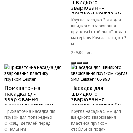
швидкого
зварювання
прутком кругла 3мм
Leister 106.993
Кругла насадка 3 мм для
швидкого зварювання
прутком і стабільної подачі
матеріалу.Кругла насадка 3
м..
249.00 грн.
Прихваточна
Насадка для
насадка для
швидкого
зварювання
зварювання
пластику прутком
прутком кругла 5мм
Leister
Leister 106.993
Прихваточна насадка під
Кругла насадка 5 мм для
пруток для попередньої
швидкого зварювання
фіксації деталей перед
пластика прутком і
фінальним
стабільної подачі