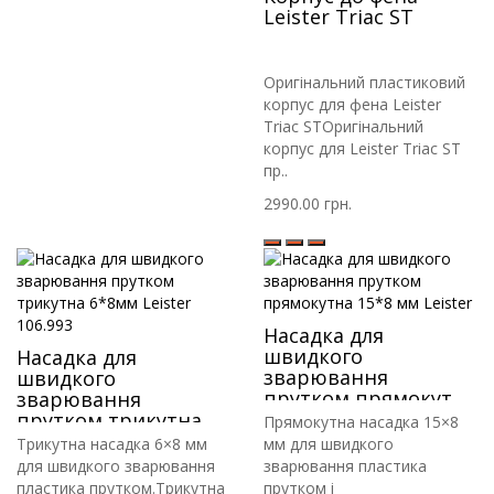
Leister Triac ST
Оригінальний пластиковий
корпус для фена Leister
Triac STОригінальний
корпус для Leister Triac ST
пр..
2990.00 грн.
Насадка для
швидкого
Насадка для
зварювання
швидкого
прутком прямокутна
зварювання
15*8 мм Leister
прутком трикутна
Прямокутна насадка 15×8
6*8мм Leister 106.993
Трикутна насадка 6×8 мм
мм для швидкого
для швидкого зварювання
зварювання пластика
пластика прутком.Трикутна
прутком і